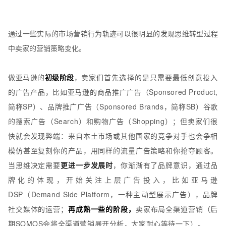
通过一些实际的市场营销行为轨迹可以很明显的发现思维转型过程
中卖家的营销策略变化。
做亚马逊的
初级阶段
，
卖家们首先选择的是只需要最低创意投入
的广告产品，比如亚马逊的商品推广广告
（Sponsored Product,
简称SP）
、品牌推广广告
（Sponsored Brands，简称SB）
谷歌
的搜索广告（Search）和购物广告（Shopping）；但卖家们很
快就会发现弊端：来自本土市场或其他国家的竞争对手也会争相
模仿甚至复刻你的产品，用同样的流量广告策略和你抢夺顾客。
当思维决定需要
更进一步发展时
，你渐渐有了品牌意识，通过品
牌化的体现，开始关注上层广告投入，比如亚马
逊
DSP（Demand Side Platform，一种主动型展示广告），
品牌
社交媒体的运营；
再
成熟一些的阶段，
卖家布局全渠道营销（后
期SOMOS会将全渠道营销展开分析，大家耐心等待一下）。