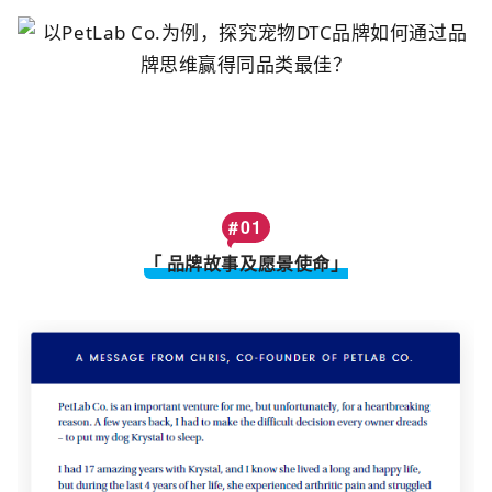
#
0
1
「 品牌故事及愿景使命」