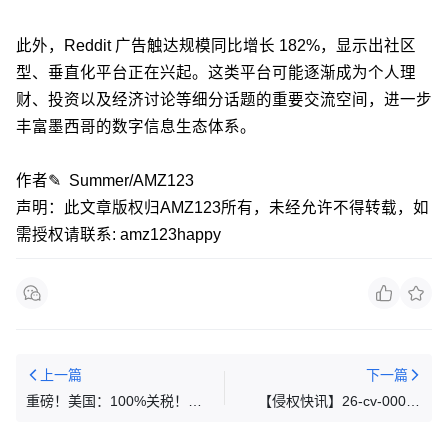
此外，Reddit 广告触达规模同比增长 182%，显示出社区
型、垂直化平台正在兴起。这类平台可能逐渐成为个人理
财、投资以及经济讨论等细分话题的重要交流空间，进一步
丰富墨西哥的数字信息生态体系。
作者✎ Summer/AMZ123
声明：此文章版权归AMZ123所有，未经允许不得转载，如
需授权请联系: amz123happy
上一篇
下一篇
重磅！美国：100%关税！包
【侵权快讯】26-cv-00097
括中国台湾！
Senay Kurtulus新增8张版权再
发案！这些美人鱼、动物元素