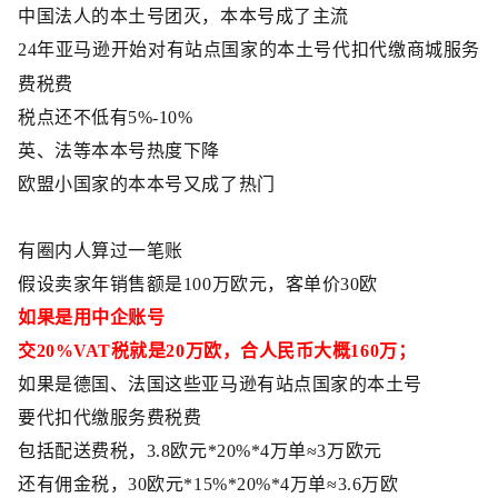
中国法人的本土号团灭，本本号成了主流
24
年亚马逊开始对有站点国家的本土号
代扣代缴商城服务
费税费
税点还不低有
5%-10%
英、法等本本号热度下降
欧盟小国家的本本号又成了热门
有圈内人算过一笔账
假设卖家年销售额是
100万欧元，客单价30欧
如果是用中企账号
交
20%VAT税就是20万欧，合人民币大概160万；
如果是德国、法国这些亚马逊有站点国家的本土号
要代扣代缴服务费税费
包括配送费税，
3.8欧元*20%*4万单≈3万欧元
还有佣金税，
30欧元*15%*20%*4万单≈3.6万欧