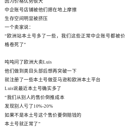
因为价格优势很大
中企账号店铺被他们摁在地上摩擦
生存空间明显被挤压
一个卖家说：
“欧洲站本土号多了一些，我们这些正常中企账号都被价
格卷死了”
吨吨问了欧洲大卖
Luis
他们做到类目头部后想再突破一下
就
注册了一些本土号做亚马逊和欧洲本土平台
Luis
说最近本土号确实多了
“我们从别人的售价倒推成本
发现别人亏了
10%-20%
如果不是本土号这个售价要倒赔钱的
本土号就正常了
”