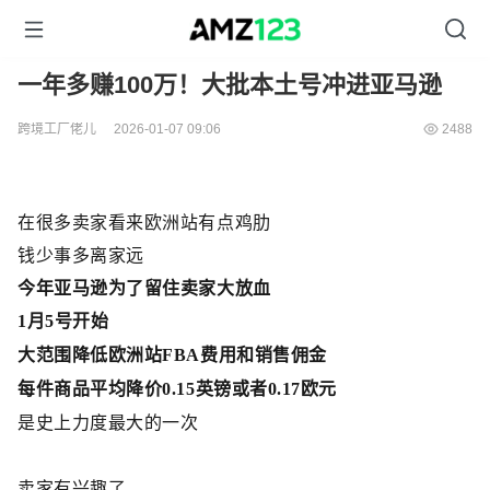
一年多赚100万！大批本土号冲进亚马逊
跨境工厂佬儿
2026-01-07 09:06
2488
在很多卖家看来欧洲站有点鸡肋
钱少事多离家远
今年亚马逊为了留住卖家大放血
1
月
5
号开始
大范围降低欧洲站
FBA
费用和销售佣金
每件商品平均降价
0.15
英镑或者
0.17
欧元
是史上力度最大的一次
卖家有兴趣了