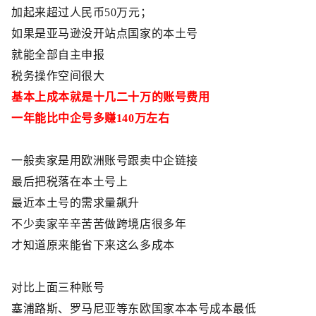
加起来超过人民币
50万元；
如果是亚马逊没开站点国家的本土号
就能全部自主申报
税务操作空间很大
基本上成本就是十几二十万的账号费用
一年能比中企号多赚
140万左右
一般卖家是用欧洲账号跟卖中企链接
最后把税落在本土号上
最近本土号的需求量飙升
不少卖家辛辛苦苦做跨境店很多年
才知道原来能省下来这么多成本
对比
上面三种账号
塞浦路斯、罗马尼亚等东欧国家本本号
成本最低