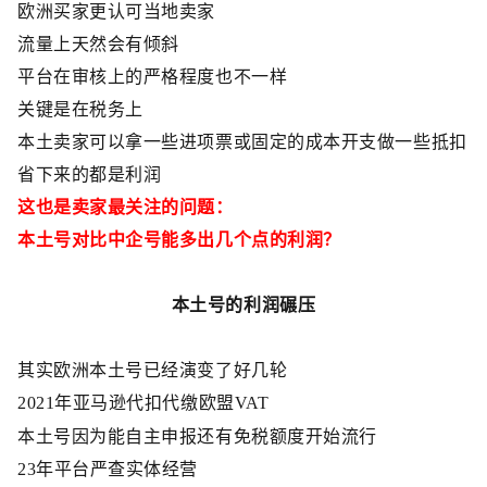
欧洲买家更认可当地卖家
流量上天然会有倾斜
平台在审核上的严格程度也不一样
关键是在税务上
本土卖家可以拿一些进项票或固定的成本开支做一些抵扣
省下来的都是利润
这
也是
卖家最关注
的问题：
本土号对比
中企号
能多出几个点的利润？
本土号的利润碾压
其实欧洲本土号已经演变了好几轮
2021
年亚马逊代扣代缴欧盟
VAT
本土号因为能自主申报还有免税额度开始流行
23
年平台严查实体经营