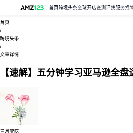
首页
跨境头条
全球开店
查测评
找服务
找
首页
/
跨境头条
/
文章详情
【速解】五分钟学习亚马逊全盘
三月梦呓