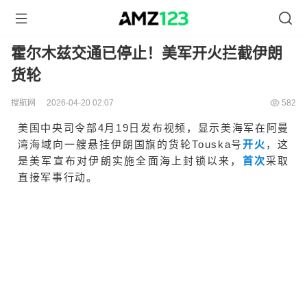
霍尔木兹交通已停止！美军开火拦截伊朗
货轮
搜航网
2026-04-20 02:07
582
美国中央司令部4月19日发布视频，
显示美海军在阿曼
湾海域向一艘悬挂伊朗国旗的货轮Touska号
开火
，这
是美军宣布对伊朗实施全面海上封锁以来，
首次
采取
直接
军事行动。