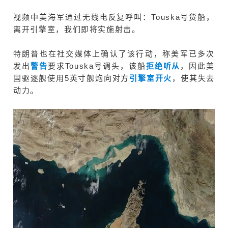
视频中美海军通过无线电反复呼叫：Touska号货船，
离开引擎室，我们即将实施射击。
特朗普也在社交媒体上
确认了该行动，称美军已多次
发出
警告
要求
Touska
号调头，该船
拒绝听从
，因此美
国驱逐舰使用5英寸舰炮向对方
引擎室开火
，使其失去
动力。