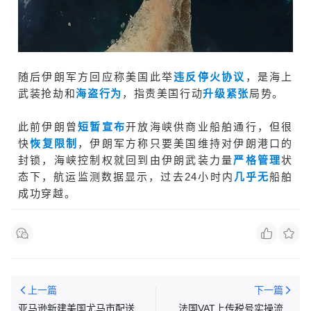
随后伊朗军方回应称美国此举
违反停火协议
，是海上
武装抢劫和
海盗行为
，指责美国行动
升级紧张
局势。
此前伊朗曾
短暂宣布
开放海峡供商业船舶通行，但很
快
恢
复限
制
，
伊朗军方称只要美国维持对伊朗港口的
封锁，海峡控制权就回到由伊朗武装力量
严格管理
状
态下，航运监测数据显示，过去24小时内
几乎无
船舶
成功穿越。
上一篇
下一篇
亚马逊新建美国尤马市配送中
法国VAT上传税号实操流程