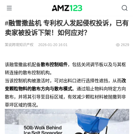
#融雪撒盐机 专利权人发起侵权投诉，已有
卖家被投诉下架！如何应对？
案说跨境知识产权
2026-01-20 16:01
2629
该融雪撒盐机配备
散布控制组件
，包括关闭调节板以及与其枢
转连接的散布控制机构。
当该控制机构被激活时，可对出料口进行选择性遮挡，从而
改
变颗粒物料的散布方向与散布模式
。通过阻止物料向特定方向
散布，并将其引导至目标区域，有效减少颗粒材料被抛撒到非
草坪区域的情况。