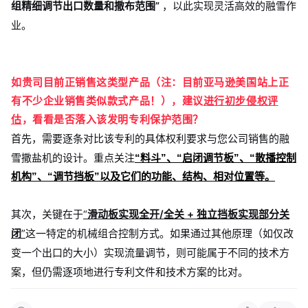
组精细调节出口数量和撒布范围”
，以此实现灵活高效的融雪作
业。
如贵司目前正销售这类型产品（注：目前亚马逊美国站上正
有不少企业销售类似款式产品！），建议
进行
初步侵权评
估
，看看是否落入该发明专利保护范围？
首先，需要逐条对比该专利的具体权利要求与您公司销售的融
雪撒盐机的设计。重点关注
“料斗”、“启闭调节板”、“散播控制
机构”、“调节挡板”以及它们的功能、结构、相对位置等。
其次，关键在于
“
滑动板实现全开/全关 + 独立挡板实现部分关
闭
”
这一特定的机械组合控制方式。如果通过其他原理（如仅改
变一个出口的大小）实现流量调节，则可能属于不同的技术方
案，但仍需逐项地进行专利文件和技术方案的比对。