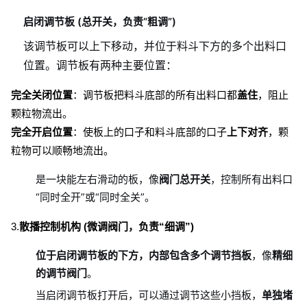
启闭调节板 (总开关，负责“粗调”)
该调节板可以上下移动，并位于料斗下方的多个出料口
位置。调节板有两种主要位置：
完全关闭位置
：调节板把料斗底部的所有出料口都
盖住
，阻止
颗粒物流出。
完全开启位置
：使板上的口子和料斗底部的口子
上下对齐
，颗
粒物可以顺畅地流出。
是一块能左右滑动的板，像
阀门总开关
，控制所有出料口
“同时全开”或“同时全关”。
3.
散播控制机构 (微调阀门，负责“细调”)
位于启闭调节板的下方，内部包含多个调节挡板
，像
精细
的调节阀门
。
当启闭调节板打开后，可以通过调节这些小挡板，
单独堵