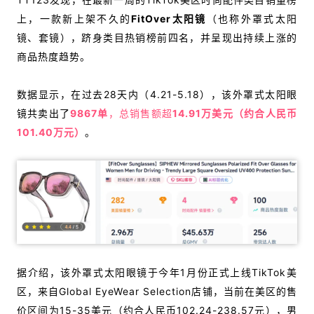
上，一款新上架不久的
FitOver太阳镜
（也称外罩式太阳
镜、套镜），跻身类目热销榜前四名，并呈现出持续上涨的
商品热度趋势。
数据显示，在过去28天内（4.21-5.18），该外罩式太阳眼
镜共卖出
了
9867单
，总销售额超
14.91万美元（约合人民币
101.40万元）
。
据介绍，该外罩式太阳眼镜于今年1月份正式上线TikTok美
区，来自
Global EyeWear Selection
店铺，当前在美区的售
价区间为
15-35美元（约合人民币102.24-238.57元）
，
男