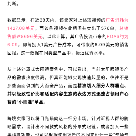
判断。
数据显示，在近28天内，该卖家对上述短视频的
广告消耗为
1427.08美元
，而该条视频在此期间共卖出了576单，
总销
售额达8696美元
。
以此计算，
其
广告投流带来的
ROAS约为
6
.09
，
即每投入1美元广告成本，可带来约6.09美元的销售
回报。这一数据在同类型产品中，接近优秀水平。
从上述外罩式太阳镜案例中，可以看出，当前太阳眼镜类产
品的需求热度很高，
但真正能够实现快速起量的，往往不是
那些面面俱到的大而全产品，而是
精准切入细分人群痛点、
并以极致性价比和适配内容生态的表达方式迅速占领用户心
智的“小而准”单品
。
跨境卖家可以将目光瞄向这一细分市场，针对近视人群的防
晒需求，设计出不同款式风格的外罩式眼镜，或者加入一些
黑科技功能，也可以根据使用场景的不同来设计一些“专场专