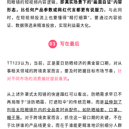
阳眼镜的短视频内容逻辑，
即真实场景下的“画面自证”内容
形态，比任何产品参数或网红代言都更有说服力
。与此同
时，在短视频投流上也要懂得“精打细算”，要通过内容验
证、数据筛选来精准投放，实现利益最大化。
03
写在最后
TT123认为，当前，正是夏日防晒经济的黄金窗口期，对从
事相关领域的跨境卖家而言，要及时把握目标市场节奏，
针
对不同市场的消费偏好提前备货
。
从上述外罩式太阳镜的快速蹿红可以看出，防晒需求早已不
再局限于“涂防晒霜、打遮阳伞”的传统范畴，而是
延伸到了
包括太阳眼镜在内的全品类时尚配件，如防晒袖套、口罩、
帽子等
。对于跨境卖家而言，抓住这一窗口期的关键，不在
于比拼谁的产品线更全，而在于谁能更
精准地识别细分人群