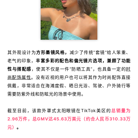
其外观设计为
方形墨镜风格，
减少了传统“套镜”给人笨重、
老气的印象，
丰富多彩的配色和偏光镜片选项，兼顾了功能
性与搭配感
，使其不仅是一件“防晒工具”，
也具备一定的
时
尚配饰属性
。没有近视的用户也可以将其作为时尚配饰直接
佩戴，非常适合在海滩度假、晒日光浴、驾驶、户外骑行等
需要防紫外线和防眩光的场景中使用。
截至目前，该款外罩式太阳眼镜在TikTok美区的
总销量为
2.96万件，总GMV达45.63万美元（约合人民币310.33万
元）
。