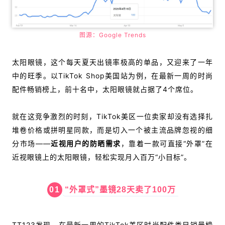
图源：Google Trends
太阳眼镜，这个每天夏天出镜率极高的单品，又迎来了一年
中的旺季。以TikTok Shop美国站为例，在最新一周的时尚
配件畅销榜上，前十名中，太阳眼镜就占据了4个席位。
就在这竞争激烈的时刻，
TikTok
美区一位卖家却没有选择扎
堆卷价格或拼明星同款，而是切入一个被主流品牌忽视的细
分市场——
近视用户的防晒需求
，靠着一款
可直接“外罩”在
近视眼镜上的太阳眼镜，轻松实现月入百万“小目标”。
01
“外罩式”墨镜28天卖了100万
TT123发现，
在最新一周
的TikTok美区时尚配件类目销量榜