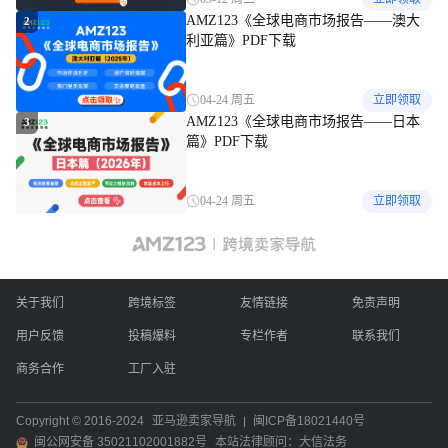
AMZ123《全球电商市场报告——澳大
2
利亚篇》PDF下载
04-24 周五
立即领取
AMZ123《全球电商市场报告——日本
3
篇》PDF下载
04-24 周五
立即领取
关于我们
跨境标签
友情链接
免责声明
用户反馈
投稿爆料
专栏作者
联系我们
商务合作
工厂入驻
Copyright © 2016-2024
亚马逊卖家导航
闽ICP备18021440号
闽公网安备 35021102001882号
本站法律顾问：大信法务