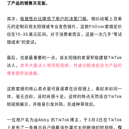
了产品的销售天花板
。
其次，
极致性价比降低了用户的决策门槛
。相比动辄上百美
元的定制近视太阳镜或专业变色镜片，这款FitOver套镜定价
仅在15-35美元区间。对于消费者而言，这是一次几乎“零试
错成本”的尝试。
最后，也是最重要的一点，该太阳镜的卖家积极建联TikTok
达人，
发布大量
达人带货短视频，并通过精准投流
为产品的
爆发提供加速器。
这款套镜的核心卖点是
可直接罩在近视镜上，
看起来如同一
体，毫无违和
，且时尚感十足。这样的特点天然适合TikTok
短视频展示，并极易引发共鸣，
形成种草效应。
一位用户名为@Abby 的TikTok博主，于3月3日在TikTok
上发布了一条展示自己佩戴该外罩式太阳眼镜的短视频，
仅