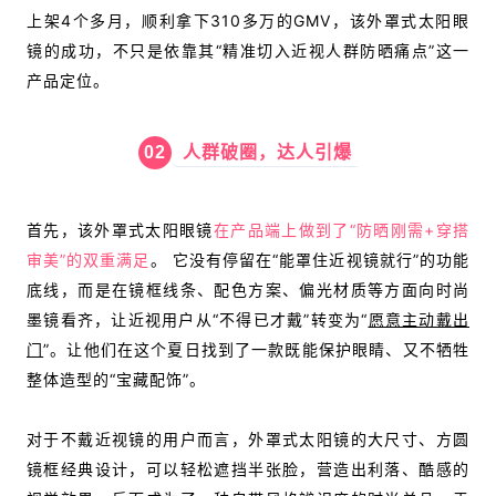
上架4个多月，顺利拿下310多万的GMV，该外罩式太阳眼
镜的成功，不只是依靠其“精准切入近视人群防晒痛点”这一
产品定位。
02
人群破圈，达人引爆
首先，该外罩式太阳眼镜
在产品端上做到了“防晒刚需+穿搭
审美”的双重满足
。 它没有停留在“能罩住近视镜就行”的功能
底线，而是在镜框线条、配色方案、偏光材质等方面向时尚
墨镜看齐，让近视用户从“不得已才戴”转变为“
愿意主动戴出
门
”。让他们
在这个夏日找到了一款既能保护眼睛、又不牺牲
整体造型的“宝藏配饰”。
对于不戴近视镜的用户而言，外罩式太阳镜的大尺寸、方圆
镜框经典设计，可以轻松遮挡半张脸，营造出利落、酷感的