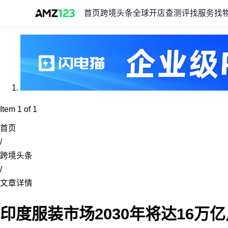
首页
跨境头条
全球开店
查测评
找服务
找
Item 1 of 1
首页
/
跨境头条
/
文章详情
印度服装市场2030年将达16万