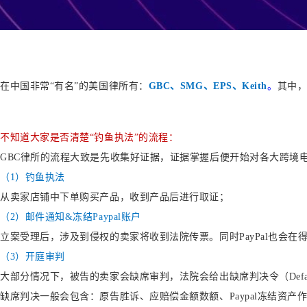
在中国非常“有名”的美国律所有：
GBC、SMG
、
EPS、Keith
。
其中
不知道大家是否清楚
“钓鱼执法”的流程：
GBC律所的流程大致是先收集好证据，证据掌握后便开始对各大跨境
（
1
）钓鱼执法
从卖家店铺中下单购买产品，收到产品后进行取证；
（2）
邮件通知
&冻结Paypal账户
立案受理后，涉及到侵权的卖家将收到法院传票。同时
PayPal
也会在
（3）
开庭审判
大部分情况下，被告的卖家会缺席审判，法院会给出缺席判决令（
Def
缺席判决一般会包含：原告胜诉、应赔偿金额数额、
Paypal冻结