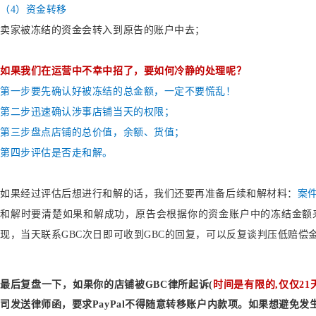
（4）
资金转移
卖家被冻结的资金会转入到原告的账户中去；
如果我们在运营中不幸中招了，要如何冷静的处理呢？
第一步要先确认好被冻结的总金额，一定不要慌乱！
第二步迅速确认涉事店铺当天的权限；
第三步盘点店铺的总价值，余额、货值；
第四步评估是否走和解。
如果经过评估后想进行和解的话，我们还要再准备后续和解材料：
案
和解时要清楚如果和解成功，原告会根据你的资金账户中的冻结金额
现，当天联系
GBC
次日即可收到
GBC的回复，可以反复谈判压低赔偿
最后复盘一下，如果你的店铺被
GBC律所
起诉
(
时间是有限的
,仅仅21
司发送律师函
，要求
PayPal不得随意转移账户内款项
。如果想避免发