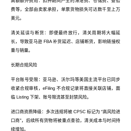
高额额外费用：扣押期间产生的滞港费、仓储费、查验
费等，全部由卖家承担，单票货物损失可达数千至上万
美元。
清关延误与断货：即便最终放行，清关周期将大幅延
长，导致亚马逊 FBA 补货延迟、店铺断货，影响链接权
重与销量。
长期合规风险
平台账号受限：亚马逊、沃尔玛等美国主流平台已同步
收紧合规审核，eFiling 不合规记录将直接关联店铺，面
临 Listing 下架、账号限流甚至封禁风险。
进口商资质降级：多次违规将被 CPSC 标记为 “高风险进
口商”，后续所有货物将被重点查验，清关成本与时间持
续增加。