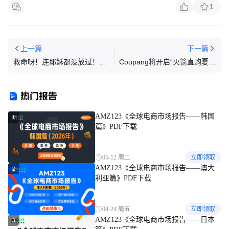
1
上一篇
下一篇
救命呀！连耶稣都没放过！15
Coupang将开启“火箭直购夏季
家店已经被冻！彩色玻璃、流
黑五”大促，折扣最高达70%
水图无一幸免！还有SWISS瑞
热门报告
士手表也不能随意使用啊！一
用准被告！
AMZ123《全球电商市场报告——韩国
1
篇》PDF下载
05-12 周二
立即领取
AMZ123《全球电商市场报告——澳大
2
利亚篇》PDF下载
04-24 周五
立即领取
AMZ123《全球电商市场报告——日本
3