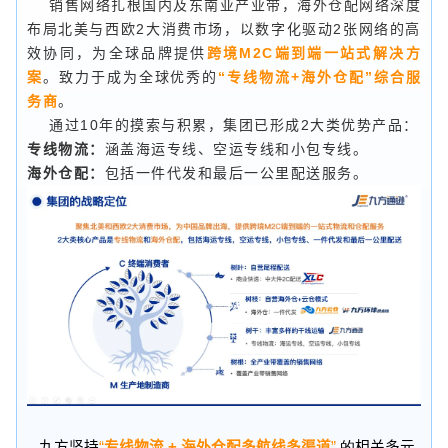
销售网络扎根国内及东南亚产业带，海外仓配网络深度
布局北美与西欧2大消费市场，以数字化驱动2张网络的高
效协同，为全球品牌提供
跨境M2C端到端一站式解决方
案
。致力于成为全球优秀的
“专线物流+海外仓配”综合服
务商
。
通过10年的摸索与积累，集团已形成2大类优势产品：
专线物流：
涵盖海运专线、空运专线和小包专线。
海外仓配：
包括一件代发和最后一公里配送服务。
九方坚持
“
专线物流
+
海外仓配多航线多渠道
”
的
相关多元