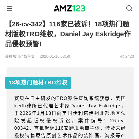
【26-cv-342】116家已被诉！18项热门题
材版权TRO维权，Daniel Jay Eskridge作
品侵权预警!
赛贝知识产权平台
2026-01-16 03:50
2423
18项热门题材
TRO维权
赛贝在自主研发的
TRO
案件查询系统获悉，美国
keith
律所已代理艺术家
Daniel Jay Eskridge
，
于
2026
年
1
月
13
日向美国伊利诺伊州北部地区法
院发起版权侵权诉讼，案件编号：
26-cv-
00342
，首批起诉
116
家跨境电商主体，涉及未经
授权销售原告原创艺术作品的装饰画、海报等产