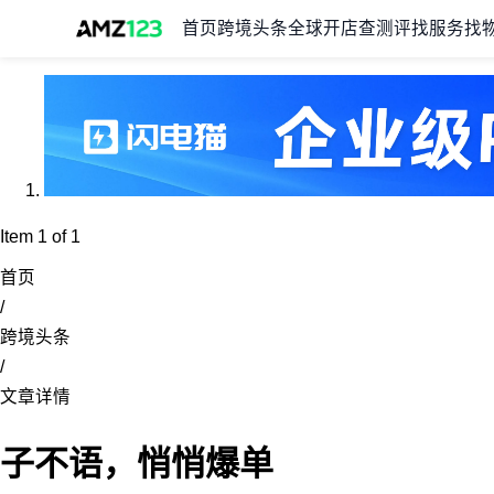
首页
跨境头条
全球开店
查测评
找服务
找
Item 1 of 1
首页
/
跨境头条
/
文章详情
子不语，悄悄爆单