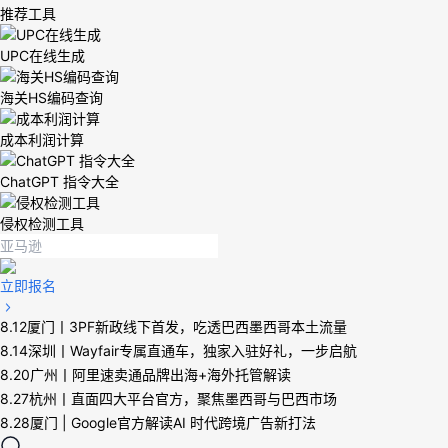
推荐工具
UPC在线生成
海关HS编码查询
成本利润计算
ChatGPT 指令大全
侵权检测工具
立即报名
8.12厦门丨3PF新政线下首发，吃透巴西墨西哥本土流量
8.14深圳丨Wayfair专属直通车，独家入驻好礼，一步启航
8.20广州丨阿里速卖通品牌出海+海外托管解读
8.27杭州丨直面四大平台官方，聚焦墨西哥与巴西市场
8.28厦门 | Google官方解读AI 时代跨境广告新打法