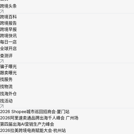
跨境头条
跨境百科
跨境报告
跨境早报
跨境快讯
每日一店
全球开店
查测评
骗子曝光
跟卖曝光
找服务
找物流
找海外仓
找活动
2026 Shopee城市巡回招商会·厦门站
2026阿里速卖通品牌出海千人峰会 广州场
第四届出海AI营销生产力峰会
2026拉美跨境电商赋能大会·杭州站