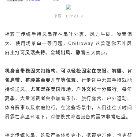
来源：EchoTik
相较于传统手持风扇存在扇叶外露、风力生硬、噪音偏
大、使用场景单一等问题，Chilloway 这款迷你无叶风
扇主打可
灵活夹持、全域出风、静音
三大卖点。
机身自带稳固夹扣结构，可以轻松固定在衣服、裤腰、背
包肩带、裤腰甚至婴儿车等位置
，行走途中无需手持就能
持续送风。
尤其是在美国市场，户外文化十分盛行
，每年
夏季，大量消费者会参加音乐节、旅行露营、户外运动、
体育赛事以及家庭旅行，在这些场景中，人们往往长时间
暴露在高温环境下，对便携式降温设备的需求非常旺盛。
相比传统风扇，这款产品体积更小、携带更方便，也更符