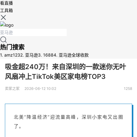
看直播
工具箱
热门搜索
1.
amz123
2.
亚马逊
3.
1688
4.
亚马逊全球收款
吸金超240万！来自深圳的一款迷你无叶
风扇冲上TikTok美区家电榜TOP3
卖家之家
2026-06-12 10:02
1258
北美“降温经济”迎流量高峰，深圳小家电又出圈
了。