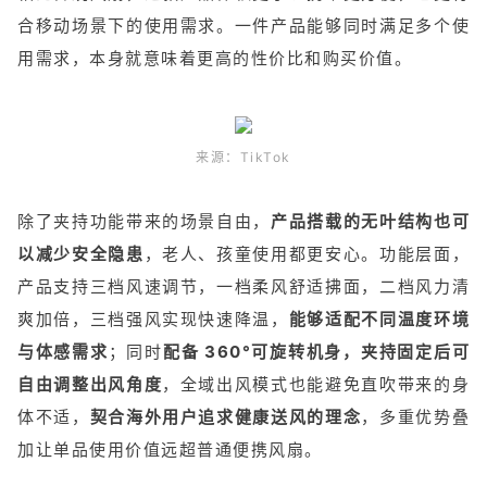
合移动场景下的使用需求。一件产品能够同时满足多个使
用需求，本身就意味着更高的性价比和购买价值。
来源：TikTok
除了夹持功能带来的场景自由，
产品搭载的无叶结构也可
以减少安全隐患
，老人、孩童使用都更安心。功能层面，
产品支持三档风速调节，一档柔风舒适拂面，二档风力清
爽加倍，三档强风实现快速降温，
能够适配不同温度环境
与体感需求
；同时
配备 360°可旋转机身，夹持固定后可
自由调整出风角度
，全域出风模式也能避免直吹带来的身
体不适，
契合海外用户追求健康送风的理念
，多重优势叠
加让单品使用价值远超普通便携风扇。