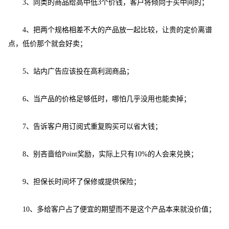
3、
同类的商品给高中低
3
个价钱，客户将倾向于买中间的；
4、
把两个规格相差不大的产品放一起比较，让贵的定价离谱
点，低价那个就会好卖；
5、
站内广告应该投在高利润商品；
6、
当产品的价格足够低时，哪怕几乎没用也能卖掉；
7、
告诉客户用订阅式重复购买可以省大钱；
8、
别吝啬给
Point
奖励，实际上只有
10%
的人会来兑换；
9、
担保长时间坏了保修或提供保险；
10、
多给客户占了便宜的期望而不是这个产品本来就没价值；