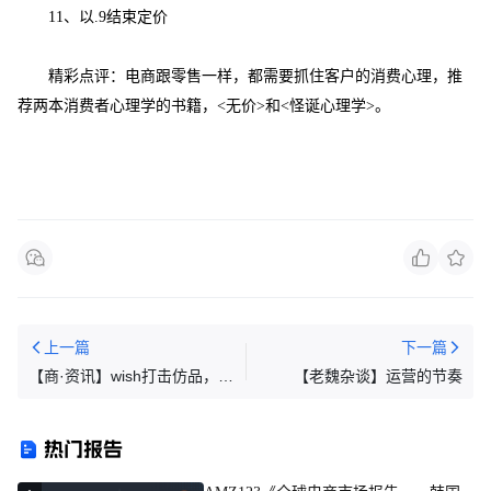
11、
以
.9
结束定价
精彩点评：电商跟零售一样，都需要抓住客户的消费心理，推
荐两本消费者心理学的书籍，
<
无价
>
和
<
怪诞心理学
>
。
上一篇
下一篇
【商·资讯】wish打击仿品，
【老魏杂谈】运营的节奏
“iPhone”等成Wish平台敏感词
热门报告