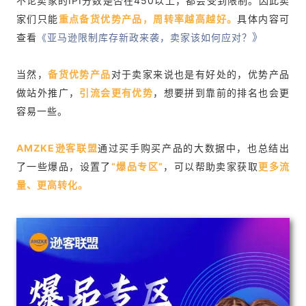
不论卖家的IPI分数是否在450以上，都会受到限制。因此卖
家们只能
重点备货优势产品，周转率越高越好。
具体内容可
》
查看
《
亚马逊限制库存新政来袭，卖家该如何应对？
当然，
备货优势产品
对于卖家来说也是有好处的，优势产品
做站外推广，
引流会更有优势
，想要拼到靠前的排名也会更
容易一些。
AMZKE逊客联盟
通过买手购买产品的大数据中，也总结出
了一些爆品，设置了
“爆品专区”
，可以帮助卖家获取
更多流
量、更高转化
。