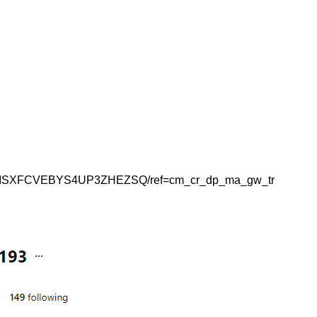
BV4JISXFCVEBYS4UP3ZHEZSQ/ref=cm_cr_dp_ma_gw_tr