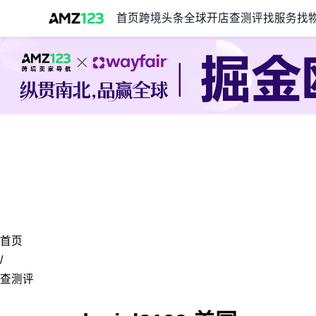
首页
跨境头条
全球开店
查测评
找服务
找
首页
/
查测评