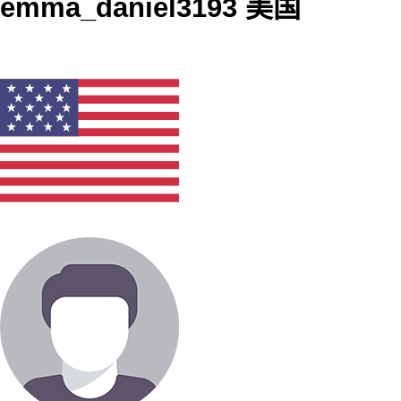
emma_daniel3193 美国