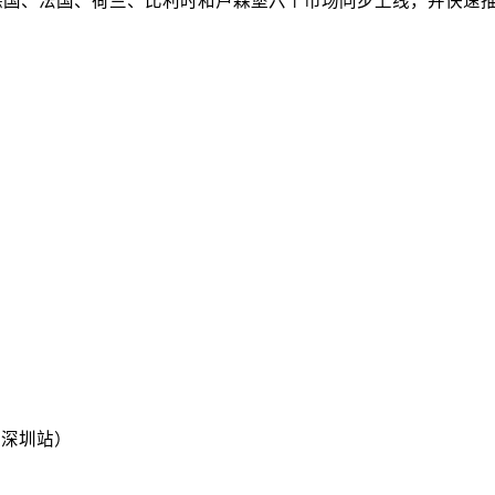
、德国、法国、荷兰、比利时和卢森堡六个市场同步上线，并快速
p（深圳站）