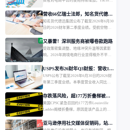
费者对电商平台的使用持续增加，TikTok
Shop正在缩小与市场领先平台Shopee之间
的差距。
营收66亿瑞士法郎，知名货代德迅
知名货代德迅集团公布了截至2026年6月30
集团Q2财报出炉
日的2026财年第二季度业绩。受航空物流
业务增长、市场份额提升以及集团效率优
化推动，德迅第二季度实现强劲增长，营
又暴雷！深圳服务商被曝卷款跑路
收、EBIT和净利润均同比提升，并上调
受政策密集调整、地缘冲突升温等因素影
2026全年EBIT指引。
响，2026年跨境电商行业显得格外不平
静。在充满不确定性的大环境下，不仅物
流端接二连三地出现“货代暴雷事件”，其
USPS发布26财年Q3财报：营收199
他服务链路同样也是一波未平一波又起。
USPS公布了截至2026年6月30日的2026财
亿美元，净亏损25亿美元
就在近日，业内又传出了跨境服务商暴雷
年第三季度业绩。本季度营业收入同比增
的消息。08.20 广州 | 三大站点消费趋势解
长6.1%，可控亏损和净亏损均有所下降，
码，五大行业流量运营玩法，聚焦中国品
其中可控亏损同比减少5.84亿美元，净亏损
存跌落风险，超177万折叠梯被美
牌出海路径，点击参会，现场小二1v1答疑
同比减少5.62亿美元。
美国CPSC紧急召回约177万件Louisville
国CPSC紧急召回
AMZ123获悉，日前据业内消息，TikTok
Ladder阁楼折叠梯，原因是该产品上的螺
服务商布*跨境突发暴雷，被多位卖家联合
栓可能在使用过程中断裂，导致梯子失去
爆料称：其在收取费用后未能兑现服务，
支撑，消费者从高处跌落并造成严重伤害
亚马逊停用社交媒体促销码，站外
目前核心团队成员已集体失联，涉及金额
甚至死亡。此外，该产品在加拿大市场也