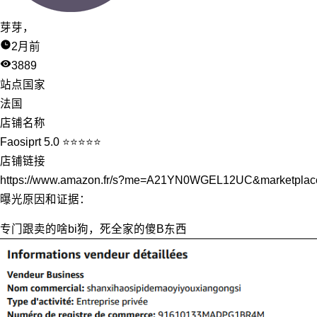
芽芽，
2月前
3889
站点国家
法国
店铺名称
Faosiprt 5.0 ⭐⭐⭐⭐⭐
店铺链接
https://www.amazon.fr/s?me=A21YN0WGEL12UC&marketpla
曝光原因和证据：
专门跟卖的啥bi狗，死全家的傻B东西