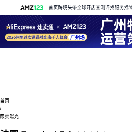
首页
跨境头条
全球开店
查测评
找服务
找
首页
/
跟卖曝光