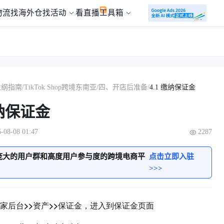
物流
找海外仓
找活动
看直播
工具箱
大纲指南
/
TikTok Shop跨境东南亚
/
四、开店后准备
/
4.1 缴纳保证金​
缴纳保证金​
8-08 01:47
2287
庞大的用户群和高度用户参与度的跨境电商平
点击立即入驻
>>>
家后台>>资产>>保证金，进入到保证金页面