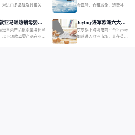
长，但利润承压。
为了在当前经济环境下维护消
，对进口多晶硅及其相关产
金直降、仓租减免、运费补
流、仓储、佣金三重补
费者购买力，政策本身内容不
征收15%的关税，并设置相
贴，90天超低成本冷启动，新
会改变，只是推迟实施时间。
贴
产品的最低进口价格。该措
卖家红利拉满。
0款亚马逊热销母婴产
Joybuy进军欧洲六大市
将于2026年12月正式生效。
马逊各类产品搜索量增长显
京东旗下跨境电商平台Joybuy
盘点：婴儿护理产品
场，推出当日配送和低
，以下10款母婴产品在亚马
加速进入欧洲市场，其在英
销过万
价会员模式
上销量表现突出，深受消费
国、德国、法国、荷兰、比利
欢迎。月销售额排名第一的
时和卢森堡六个市场同步上
一款儿童夜灯，月销售额
线，并快速推出当日配送、低
.36万美元，销量2.2万。
价会员服务以及自建物流体
系。