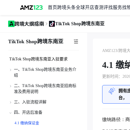
首页
跨境头条
全球开店
查测评
找服务
找
TikTok Shop跨境东南亚
TikTok Shop跨境东南亚
AMZ123
/
跨境
TikTok Shop跨境东南亚入驻要求
4.1 
一、TikTok Shop跨境东南亚业务介
绍
更新时间：2026-0
二、TikTok Shop跨境东南亚招商标
1.1 TikTok Shop简介
拥有
准及费用说明
1.2 TikTok Shop商家自运营模式介绍
台，
三、入驻流程详解
2.1 招商标准
1.3 东南亚五国市场简介
四、开店后准备
2.2 选品推荐/定邀类目：
3.1 注册店铺登陆账号
1.4 为什么要入驻TikTok Shop
缴纳路径：商
2.3 店铺保证金
3.2 市场选择
4.1 缴纳保证金​