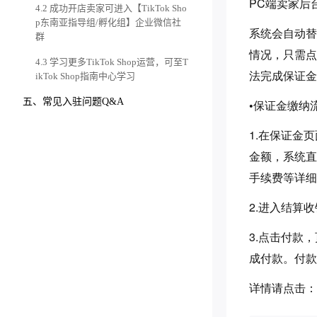
PC端卖家后台：se
2.4 平台佣金及交易手续费
3.3 资质认证
4.2 成功开店卖家可进入【TikTok Sho
p东南亚指导组/孵化组】企业微信社
系统会自动替
3.4 补充基本信息
群
情况，只需点
3.5 缴纳店铺保证金
4.3 学习更多TikTok Shop运营，可至T
法完成保证金
ikTok Shop指南中心学习
五、常见入驻问题Q&A
•保证金缴纳
1.在保证金
金额，系统直
手续费等详细
2.进入结算
3.点击付款
成付款。付款
详情请点击
：