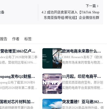
下一篇
准备
4.2 成功开店卖家可进入【TikTok Shop
东南亚指导组/孵化组】企业微信社群
报告
作者
标签
2营收增至3863亿卢
欧洲电商未来靠什么增
ndex公布了2026财年第二季
CBRE Research发布了《欧洲
，Yandex电商业务首
长？市场规模、品类与
业绩。营收同比增长16%，
电商市场未来的零售与物流》
盈利
物流全面解析
利能力持续提升，电商相关
报告。报告主要分析了欧洲9
务首次实现调整后EBITDA
个主要市场的电商发展趋势，
oupang发布Q2财报：
11月起，印尼电商平台
利。
并从5大商品类别，以及物流
upang公布了截至2026年6
印度尼西亚政府宣布，原计划
收88亿美元，盈利能
将对年销售额超5亿卢比
市场趋势，探讨未来欧洲电商
30日的2026财年第二季度业
实施的电商平台卖家所得税代
承压
卖家征税
市场的发展方向。
受Product Commerce业务
征政策再次延期，将从2026年
长放缓、韩国行政罚款影
11月1日起正式执行。印尼税
国将对芯片材料加征
突发重磅！亚马逊2026
，Coupang本季度营收保持
务部门表示，此次调整主要是
国总统特朗普签署行政命
亚马逊2026新品扶持升级，佣
5%进口关税
新品扶持计划出炉，物