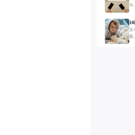
增
令
品
关
1
施
亚
品
著
月
逊
者
是
49