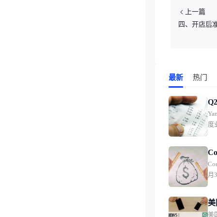
上一篇
四、开店后
最新
热门
Q
Ya
布
度
次
盈
业
C
盈
Co
营
月
力
绩。
增
美
响
美
1