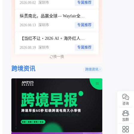
2026.09.02
深圳市
专属推荐
纵贯南北，品赢全球— Wayfair全品类招商城市巡回Workshop（深圳站）
2026.08.13
深圳市
专属推荐
【当红不让・2026 AI + 海外红人营销大会暨 WotoHub 卖家大会】
2026.08.19
深圳市
专属推荐
换一换
跨境资讯
跨境资讯
咨询
加群