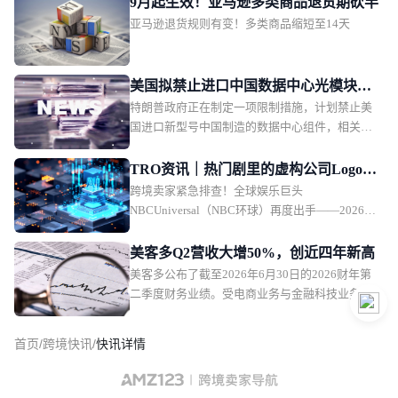
9月起生效！亚马逊多类商品退货期砍半
亚马逊退货规则有变！多类商品缩短至14天
美国拟禁止进口中国数据中心光模块组
特朗普政府正在制定一项限制措施，计划禁止美
件
国进口新型号中国制造的数据中心组件，相关措
施可能在2026年底前公布。
TRO资讯｜热门剧里的虚构公司Logo竟
跨境卖家紧急排查！全球娱乐巨头
正在维权，速查
NBCUniversal（NBC环球）再度出手——2026年
8月5日，NBCUniversal Media, LLC通过GBC律所
在伊利诺伊州北区联邦法院发起TRO批量诉讼，
美客多Q2营收大增50%，创近四年新高
被告名单全部密封。这已是THE OFFICE今年第
美客多公布了截至2026年6月30日的2026财年第
39起TRO维权，核心武器正是注册多年的THE
二季度财务业绩。受电商业务与金融科技业务持
OFFICE图形/文本商标以及剧中虚构公司
续增长、生态体系用户黏性增强推动，美客多营
DUNDER MIFFLIN等衍生标识商标。换言之，只
收同比大幅增长50%。
首页
/
跨境快讯
/
快讯详情
要你的产品出现了THE OFFICE字样、Dunder
Mifflin标识或任何剧集衍生视觉元素，就可能被
精准锁定，面临账户冻结。