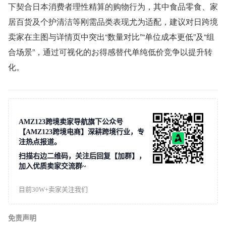
下契合日本消费者理性精算的购物行为，其中食品零食、家
居百货及个护清洁等刚需品类表现尤为适配，建议对日跨境
卖家在主图与详情页中突出“数量对比”“单位成本更低”及“组
合场景”，通过可视化的お得感替代单纯低价竞争以提升转
化。
AMZ123跨境卖家导航旗下公众号
【AMZ123跨境电商】深耕跨境行业，专
注热点报道。
扫描右边二维码，关注后回复【加群】，
加入优质卖家交流群~
目前30W+卖家关注我们
免责声明