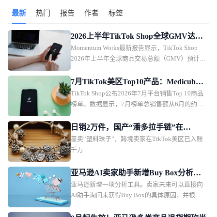
西哥三国出口额为5.5亿元，同比增长21.3%。
最新
热门
报告
作者
标签
2026上半年TikTok Shop全球GMV达
Momentum Works最新报告显示，TikTok Shop
503亿美元
2026年上半年全球商品交易总额（GMV）预计达
到503亿美元，同比增长92%。2026年全年GMV
有望首次突破1000亿美元，达到1235亿美元。
7月TikTok美区Top10产品：Medicube
TikTok Shop公布2026年7月平台销售Top 10商品
面霜连续4月登顶
榜单。数据显示，7月榜单总销售额从6月的约
2580万美元下降至约1990万美元，medicube胶原
蛋白面霜连续第四个月位居榜首。
日销2万件，国产“潘多拉手链”在
靠卖“塑料珠子”，跨境卖家在TikTok美区已入账
TikTok美区爆单
千万
亚马逊AI卖家助手新增Buy Box分析功
亚马逊新增一项分析工具。卖家未来可以直接向
能
AI助手询问未获得Buy Box的具体原因，并根据
分析结果调整商品运营策略。