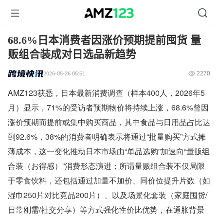
68.6%日本消费者因涨价预期提前囤货 量
贩组合装成对日选品新趋势
2270
2026-05-26 05:51
AMZ123获悉，日本最新消费调查（样本400人，2026年5
月）显示，71%的受访者预期物价将持续上涨，68.6%曾因
涨价预期而提前或集中购买商品，其中食品与日用品占比达
到92.6%，38%的消费者明确表示将通过“批量购买”方式摊
薄成本，这一变化推动日本市场由“单品选购”加速向“量贩组
合装（お得感）”消费形态演进；所谓量贩组合装不仅局限
于零食饮料，还包括通过加量不加价、同价位提升片数（如
湿巾250片对比竞品200片）、以及场景化套装（家庭囤货/
日常刚需/社交分享）等方式强化性价比优势，在通胀背景