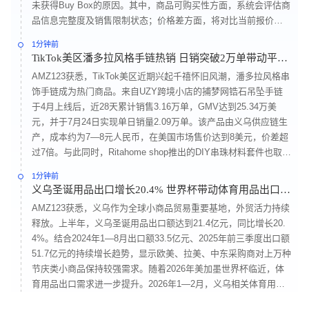
未获得Buy Box的原因。其中，商品可购买性方面，系统会评估商
品信息完整度及销售限制状态；价格差方面，将对比当前报价与B
uy Box胜出价格之间的差距；配送速度方面，会分析承诺送达时
1分钟前
间与物流表现的差异；区域覆盖方面，则会检查不同地区的供货
TikTok美区潘多拉风格手链热销 日销突破2万单带动平价
及配送情况，并生成对应优化建议。
饰品增长
AMZ123获悉，TikTok美区近期兴起千禧怀旧风潮，潘多拉风格串
饰手链成为热门商品。来自UZY跨境小店的捕梦网锆石吊坠手链
于4月上线后，近28天累计销售3.16万单，GMV达到25.34万美
元，并于7月24日实现单日销量2.09万单。该产品由义乌供应链生
产，成本约为7—8元人民币，在美国市场售价达到8美元，价差超
过7倍。与此同时，Ritahome shop推出的DIY串珠材料套件也取得
较好销售表现，上架30天销量突破1万件，销售额超过42万美元。
1分钟前
业内观察认为，此类饰品走红的关键并非单纯依赖材质，而是消
义乌圣诞用品出口增长20.4% 世界杯带动体育用品出口升
费者对个性化表达和情感价值的需求。
温
AMZ123获悉，义乌作为全球小商品贸易重要基地，外贸活力持续
释放。上半年，义乌圣诞用品出口额达到21.4亿元，同比增长20.
4%。结合2024年1—8月出口额33.5亿元、2025年前三季度出口额
51.7亿元的持续增长趋势，显示欧美、拉美、中东采购商对上万种
节庆类小商品保持较强需求。随着2026年美加墨世界杯临近，体
育用品出口需求进一步提升。2026年1—2月，义乌相关体育用品
出口额达到23.4亿元，同比增长38.5%，其中对美国、加拿大、墨