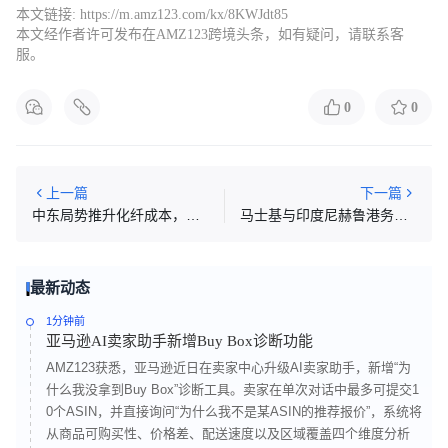
本文链接:
https://m.amz123.com/kx/8KWJdt85
本文经作者许可发布在AMZ123跨境头条，如有疑问，请联系客
服。
0
0
上一篇
下一篇
中东局势推升化纤成本，服装终端或上涨5%—15%
马士基与印度尼赫鲁港务局达成和解，GTI码头14年费率争议结束
最新动态
1分钟前
亚马逊AI卖家助手新增Buy Box诊断功能
AMZ123获悉，亚马逊近日在卖家中心升级AI卖家助手，新增“为
什么我没拿到Buy Box”诊断工具。卖家在单次对话中最多可提交1
0个ASIN，并直接询问“为什么我不是某ASIN的推荐报价”，系统将
从商品可购买性、价格差、配送速度以及区域覆盖四个维度分析