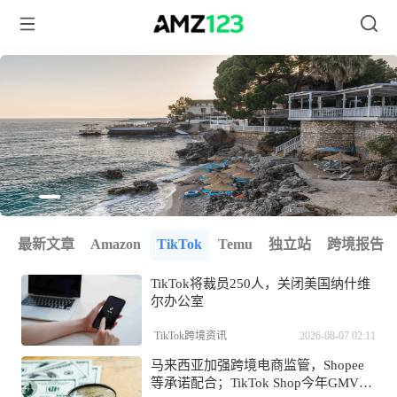
Item
1
of
1
Item
最新文章
Amazon
TikTok
Temu
独立站
跨境报告
2
of
TikTok将裁员250人，关闭美国纳什维
4
尔办公室
TikTok跨境资讯
2026-08-07 02:11
马来西亚加强跨境电商监管，Shopee
等承诺配合；TikTok Shop今年GMV或