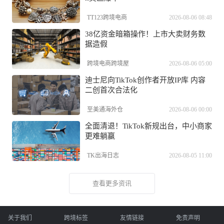
TT123跨境电商
2026-08-06 08:48
38亿资金暗箱操作！上市大卖财务数
据造假
跨境电商跨境屋
2026-08-06 05:00
迪士尼向TikTok创作者开放IP库 内容
二创首次合法化
至美通海外仓
2026-08-06 00:00
全面清退！TikTok新规出台，中小商家
更难躺赢
TK出海日志
2026-08-05 11:00
查看更多资讯
关于我们
跨境标签
友情链接
免责声明