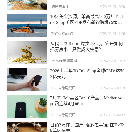
轻松超过1000亿美元；印尼将于11月
开始向卖家征税
跨境东南亚
2026-08-06 16:00
10亿美金资源，单商最高100万！TikT
ok Shop美区POP发布新锐跨境商家加
速计划
TikTok Shop跨境电商
2026-08-06 11:06
从代工到TikTok爆卖2亿元，它是如何
把厨房小工具做成大生意？
Insmark出海营销
2026-08-06 10:02
2026上半年TikTok Shop全球GMV达50
3亿美元
TikTok跨境资讯
2026-08-06 09:39
7月TikTok美区Top10产品：Medicube
面霜连续4月登顶
TikTok跨境资讯
2026-08-06 09:12
日销2万件，国产“潘多拉手链”在TikTo
k美区爆单