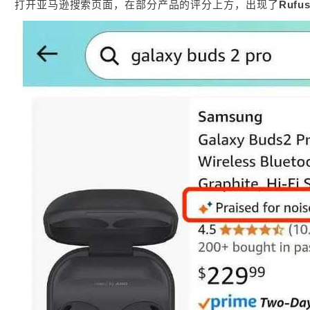
打开亚马逊搜索页面，在部分产品的评分上方，出现了
Ruf