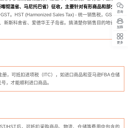
斯喀彻温省、马尼托巴省）征收，主要针对有形商品和部分服
咨询
HST (Harmonized Sales Tax) - 统一销售税，GST和
多省、新斯科舍省、爱德华王子岛省。搞清楚你销售目的地省份
加群
更多
回顶部
册，可抵扣进项税（ITC），如进口商品和亚马逊FBA仓储
关号，才能顺利进口商品。
T/HST后，可抵扣采购商品、物流、仓储等费用中包含的