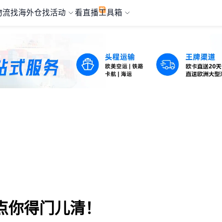
物流
找海外仓
找活动
看直播
工具箱
点你得门儿清！