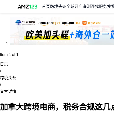
首页
跨境头条
全球开店
查测评
找服务
找
Item 1 of 1
首页
/
跨境头条
/
文章详情
加拿大跨境电商，税务合规这几