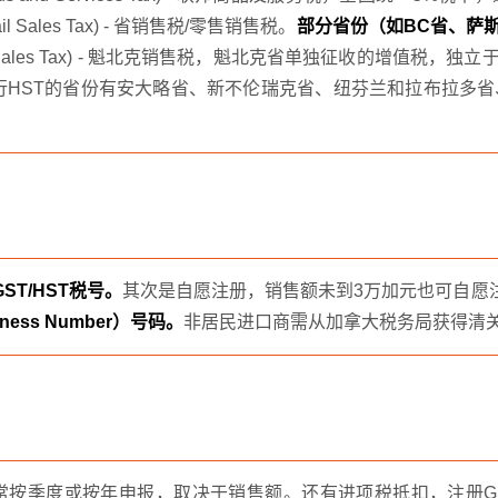
ail Sales Tax) - 省销售税/零售销售税。
部分省份（如BC省、萨
c Sales Tax) - 魁北克销售税，魁北克省单独征收的增值税，独立于GST。
。实行HST的省份有安大略省、新不伦瑞克省、纽芬兰和拉布拉
T/HST税号。
其次是自愿注册，销售额未到3万加元也可自愿注
ness Number）号码。
非居民进口商需从加拿大税务局获得清
按季度或按年申报，取决于销售额。还有进项税抵扣，注册GS