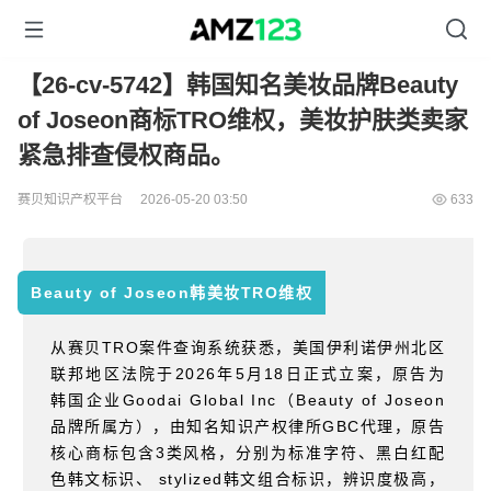
【26-cv-5742】韩国知名美妆品牌Beauty
of Joseon商标TRO维权，美妆护肤类卖家
紧急排查侵权商品。
赛贝知识产权平台
2026-05-20 03:50
633
Beauty of Joseon韩美妆
TRO维权
从赛贝
TRO
案件查询系统获悉，美国伊利诺伊州北区
联邦地区法院于
2026
年
5
月
18
日正式立案，原告为
韩国企业
Goodai Global Inc
（
Beauty of Joseon
品牌所属方），由知名知识产权律所
GBC
代理，原告
核心商标包含
3
类风格，分别为标准字符、黑白红配
色韩文标识、
stylized
韩文组合标识，辨识度极高，