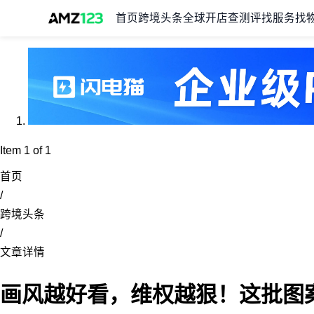
首页
跨境头条
全球开店
查测评
找服务
找
Item 1 of 1
首页
/
跨境头条
/
文章详情
画风越好看，维权越狠！这批图