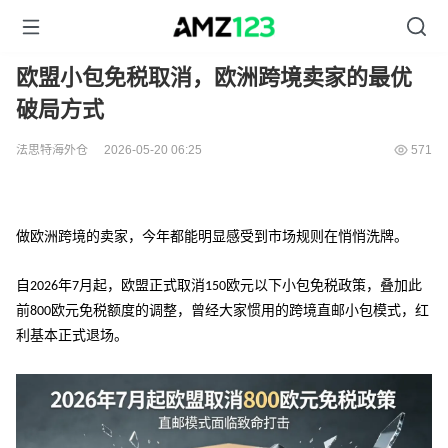
欧盟小包免税取消，欧洲跨境卖家的最优
破局方式
法思特海外仓
2026-05-20 06:25
571
做欧洲跨境的卖家，今年都能明显感受到市场规则在悄悄洗牌。
自
年
月起，欧盟正式取消
欧元以下小包免税政策，叠加此
2026
7
150
前
欧元免税额度的调整，曾经大家惯用的跨境直邮小包模式，红
800
利基本正式退场。