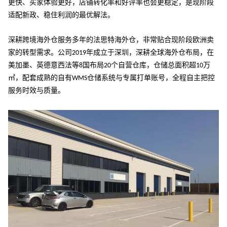
更快、买家体验更好，店铺转化率和好评率也会更稳定，是现阶段
适配新政、稳住利润的最优解法。
深耕跨境海外仓服务多年的法思特海外仓，非常贴合现阶段欧洲卖
家的转型需求。公司
年成立于深圳，深耕全球海外仓布局，在
2019
美加墨、英德意西法等
国布局
个自营仓库，仓储总面积超
万
8
20
10
㎡，配套成熟的自有
仓储系统与专属打单账号，全程自主把控
WMS
服务时效与质量。