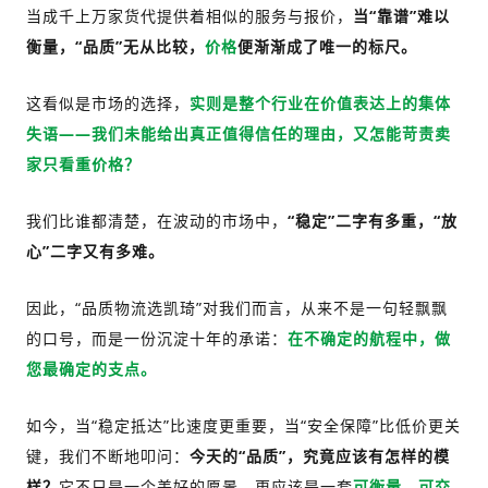
当成千上万家货代提供着相似的服务与报价，
当“靠谱”难以
衡量，“品质”无从比较，
价格
便渐渐成了唯一的标尺。
这看似是市场的选择，
实则是整个行业在价值表达上的集体
失语——我们未能给出真正值得信任的理由，又怎能苛责卖
家只看重价格？
我们比谁都清楚，在波动的市场中，
“稳定”二字有多重，“放
心”二字又有多难。
因此，“品质物流选凯琦”对我们而言，从来不是一句轻飘飘
的口号，而是一份沉淀十年的承诺：
在不确定的航程中，做
您最确定的支点。
如今，当“稳定抵达”比速度更重要，当“安全保障”比低价更关
键，我们不断地叩问：
今天的“品质”，究竟应该有怎样的模
样？
它不只是一个美好的愿景，更应该是一套
可衡量、可交