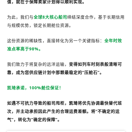
值，就在于保障卖家计划得以顺利实现。
为此，我们与
全球8大核心船司
缔结深度合作，基于长期信用
与规模优势，锁定长期舱位资源。
这份资源的稀缺性，直接转化为另一个关键指标：
全年时效
准点率高于98%。
我们致力于将复杂的远洋运输，
变得如列车时刻表般清晰可
靠，成为您供应链计划中那颗最稳定的“压舱石”。
承诺，100%舱位保证！
凯琦
如遇不可抗力导致的船司甩柜，
将优先协调最快替代班
凯琦
次，并主动承担因此产生的合理运费差额。将“不确定的运
气”，转化为“确定的保障”。