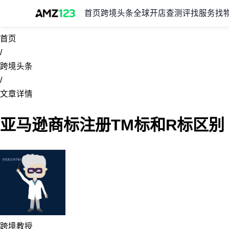
首页
跨境头条
全球开店
查测评
找服务
找
首页
/
跨境头条
/
文章详情
亚马逊商标注册TM标和R标区别
跨境教授