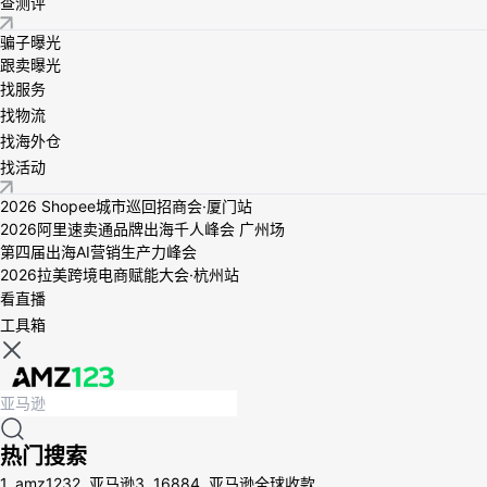
查测评
骗子曝光
跟卖曝光
找服务
找物流
找海外仓
找活动
2026 Shopee城市巡回招商会·厦门站
2026阿里速卖通品牌出海千人峰会 广州场
第四届出海AI营销生产力峰会
2026拉美跨境电商赋能大会·杭州站
看直播
工具箱
热门搜索
1.
amz123
2.
亚马逊
3.
1688
4.
亚马逊全球收款