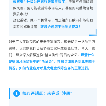
规核查” 升级为严肃行政追责程序，
卖家不仅面临罚
款风险，更可能被暂停市场准入，甚至影响后续合规
资质审批！
这记重锤，绝非个例警示，而是给所有欧洲市场电器
卖家的郑重提醒：
环境合规容不得半点侥幸！
对于广大在欧销售的电器卖家而言，这无疑是一记响亮的
警钟。该案例我们已经协助卖家完成稽查反馈。今天，我
们一起来深入解读这份“稽查信件”背后的含义，
厘清
什
么
是德国环境监管中的“听证会”，并探讨如果遇到此类棘手
情况，如何专业应对以最大程度保障业务的正常进行。
核心违规点：未完成“注册”
1