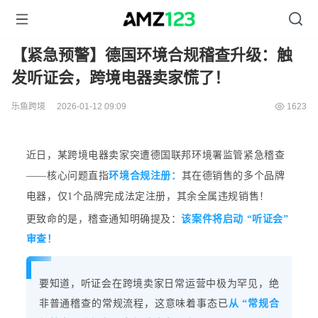
【紧急预警】德国环境合规稽查升级：触
发听证会，跨境电器卖家慌了！
乐鱼跨境
2026-01-12 09:09
1623
近日，某跨境电器卖家突遭德国联邦环境署监管紧急稽查
——核心问题直指
环境合规注册：
其在德销售的多个品牌
电器，仅
1
个
品牌
完成法
定注册，其余全属违规销售！
更致命的是，稽查通知明确提及：
该案件将启动 “听证会”
审查！
要知道，听证会在跨境卖家日常运营中极为罕见，绝
非普通稽查的常规流程，
这意味着事态已
从 “常规合