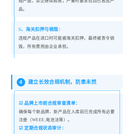
规产品，禁止继续销售，严重时要求召回已售出产
品。
5、海关扣押与销毁：
违规产品在进口时可能被海关扣押，最终被责令销
毁，所有费用由企业承担。
建立长效合规机制，防患未然
4
☑
品牌上市前合规审查清单：
确保每个新品牌、新产品在入库前已完成所有必要
注册（WEEE,电池法等）。
☑ 定
期合
规状
态
审计：