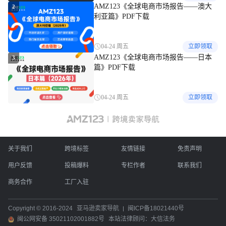
AMZ123《全球电商市场报告——澳大
2
利亚篇》PDF下载
04-24 周五
立即领取
AMZ123《全球电商市场报告——日本
3
篇》PDF下载
04-24 周五
立即领取
关于我们
跨境标签
友情链接
免责声明
用户反馈
投稿爆料
专栏作者
联系我们
商务合作
工厂入驻
Copyright © 2016-2024
亚马逊卖家导航
闽ICP备18021440号
闽公网安备 35021102001882号
本站法律顾问：大信法务