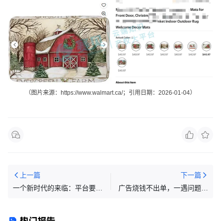
（图片来源：
https://
www.walmart.ca
/
；引用日期：2026-01-04）
上一篇
下一篇
一个新时代的来临：平台要替
广告烧钱不出单，一遇问题就
卖家缴税了？！税局以后或许
降价？亚马逊新手怎样建立正
不需要问你意见
确的运营思维？