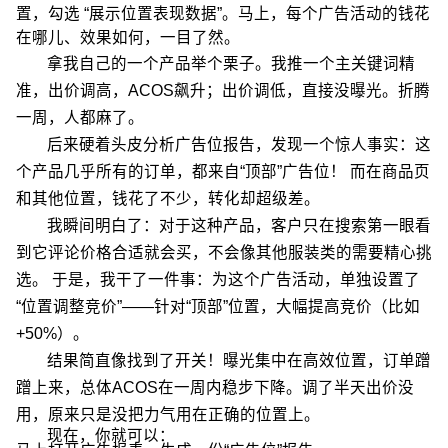
置，勾选 “展示位置表现数据”。马上，每个广告活动的钱花
在哪儿、效果如何，一目了然。
拿我自己的一个产品举个栗子。我推一个主关键词精
准，出价调高，ACOS飙升；出价调低，直接没曝光。折腾
一周，人都麻了。
后来硬着头皮分析广告位报告，发现一个惊人事实：这
个产品几乎所有的订单，都来自“顶部”广告位！ 而在商品页
和其他位置，钱花了不少，转化却超级差。
我瞬间明白了：对于这种产品，客户只在搜索第一眼看
到它评论价格合适就会买，不会像其他服装类的需要精心挑
选。 于是，我干了一件事：为这个广告活动，单独设置了
“位置调整竞价”——针对“顶部”位置，大幅提高竞价（比如
+50%）。
结果简直像找到了开关！曝光集中在高效位置，订单蹭
蹭上来，总体ACOS在一周内稳步下降。调了半天出价没
用，原来只是没把力气用在正确的位置上。
现在，你就可以：