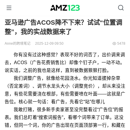
亚马逊广告ACOS降不下来？试试“位置调
整”，我的实战数据来了
Anne的跨境笔记
2025-12-09 09:50
5478
你有没有过这种感觉？表现不好的词否了，出价调来调
去，ACOS（广告花费销售比）却像个钉子户，一动不动。
说实话，之前的我也是这样，直到被数据狠狠打脸。
我们调整广告，就像给花园浇水。你光知道拔掉杂草
（否定差词）、调节水龙头大小（调整竞价），却从来没注
意，有些花需要浇在根部，有些需要喷在叶面——这就是广
告位。核心就一句话：看广告，先看它“站”在哪儿
我敢打赌，很多新手卖家甚至没完整看过“广告位”的报
表。我们总盯着“搜索词报告”，看哪个词带来了订单。这没
错，但同一个词，你的广告出现在页面顶部第一行，和藏在