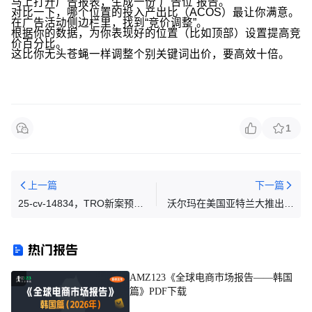
马上打开广告报表，生成一份“广告位”报告。
对比一下，哪个位置的投入产出比（ACOS）最让你满意。
在广告活动侧边栏里，找到“竞价调整”。
根据你的数据，为你表现好的位置（比如顶部）设置提高竞
价百分比。
这比你无头苍蝇一样调整个别关键词出价，要高效十倍。
1
上一篇
下一篇
25-cv-14834，TRO新案预
沃尔玛在美国亚特兰大推出无
警，新西兰插画师Katherine
人机配送服务
Quinn通过David律所首维权
热门报告
AMZ123《全球电商市场报告——韩国
1
篇》PDF下载