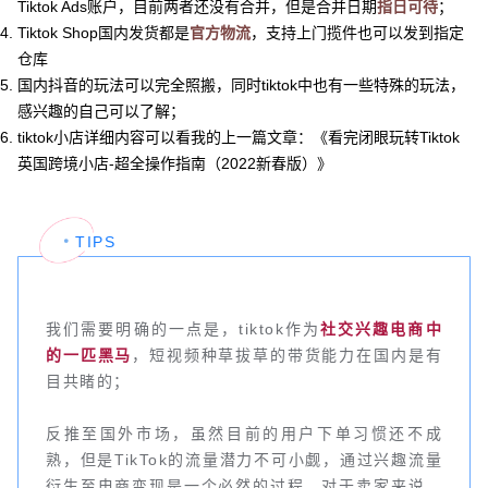
Tiktok Ads账户，目前两者还没有合并，但是合并日期
指日可待
；
Tiktok Shop国内发货都是
官方物流
，支持上门揽件也可以发到指定
仓库
国内抖音的玩法可以完全照搬，同时tiktok中也有一些特殊的玩法，
感兴趣的自己可以了解；
tiktok小店详细内容可以看我的上一篇文章：《
看完闭眼玩转Tiktok
英国跨境小店-超全操作指南（2022新春版）
》
TIPS
我们需要明确的一点是，tiktok作为
社交兴趣电商中
的一匹黑马
，短视频种草拔草的带货能力在国内是有
目共睹的；
反推至国外市场，虽然目前的用户下单习惯还不成
熟，但是TikTok的流量潜力不可小觑，通过兴趣流量
衍生至电商变现是一个必然的过程，对于卖家来说，