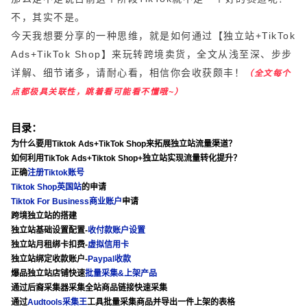
不，其实不是。
今天我想要分享的一种思维，就是如何通过【独立站+TikTok
Ads+TikTok Shop】来玩转跨境卖货，全文从浅至深、步步
详解、细节诸多，请耐心看，相信你会收获颇丰！
（全文每个
点都极具关联性，跳着看可能看不懂哦~）
目录：
为什么要用Tiktok Ads+TikTok Shop来拓展独立站流量渠道？
如何利用TikTok Ads+Tiktok Shop+独立站实现流量转化提升？
正确
注册Tiktok账号
Tiktok Shop英国站
的申请
Tiktok For Business商业账户
申请
跨境独立站的搭建
独立站基础设置配置-
收付款账户设置
独立站月租绑卡扣费-
虚拟信用卡
独立站绑定收款账户-
Paypal收款
爆品独立站店铺快速
批量采集&上架产品
通过后裔采集器采集全站商品链接快速采集
通过
Audtools采集王
工具批量采集商品并导出一件上架的表格