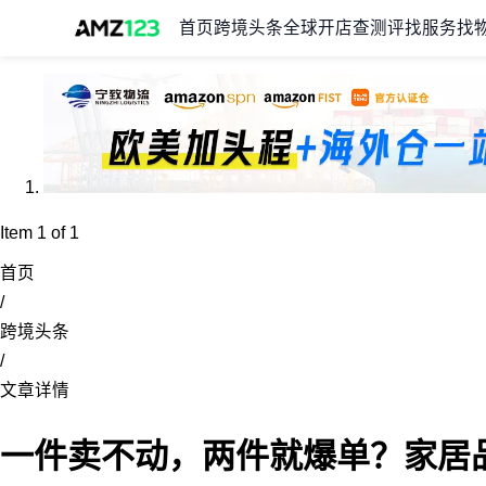
首页
跨境头条
全球开店
查测评
找服务
找
Item 1 of 1
首页
/
跨境头条
/
文章详情
一件卖不动，两件就爆单？家居品牌 