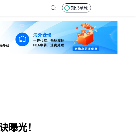
知识星球
秘诀曝光！