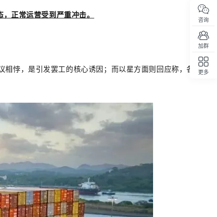
态，正常运营受到严重冲击。
咨询
。
加群
体协议相悖，是引发罢工的核心诱因；而以星方面则回应称，各方已就
更多
回顶部