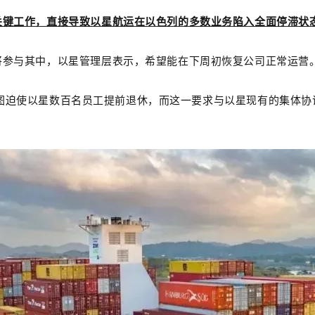
关键工作，直接导致以星航运在以色列的多数业务陷入全面停滞状
将参与其中，以星管理层表示，希望能在下周初恢复公司正常运营
罗特试图迫使以星数百名员工提前退休，而这一要求与以星现有的集