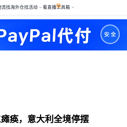
物流
找海外仓
找活动
看直播
工具箱
工瘫痪，意大利全境停摆