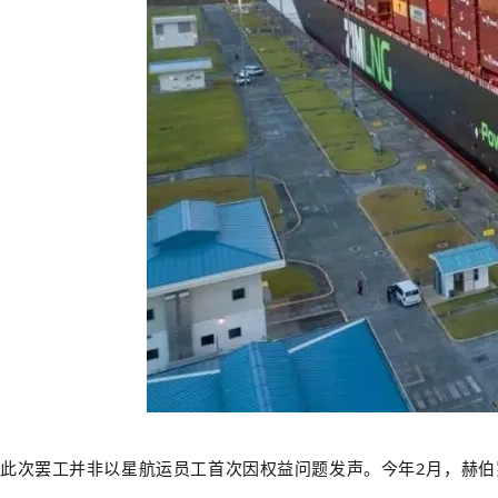
此次罢工并非以星航运员工首次因权益问题发声。今年2月，赫伯罗