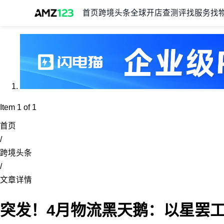
首页
跨境头条
全球开店
查测评
找服务
找
Item 1 of 1
首页
/
跨境头条
/
文章详情
突发！4月物流黑天鹅：以星罢