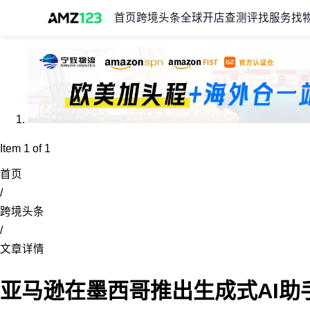
首页
跨境头条
全球开店
查测评
找服务
找
Item 1 of 1
首页
/
跨境头条
/
文章详情
亚马逊在墨西哥推出生成式AI助手A