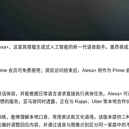
布 Alexa+，这是其搭载生成式人工智能的新一代语音助手。墨西哥
rime 会员可免费使用；提前访问结束后，Alexa+ 将作为 Prim
并能根据日常语言请求直接执行具体任务。Alexa+ 可通过 OpenTab
服务。亚马逊同时透露，正在与 Rappi、Uber 等本地合作
门训练，能够理解本地口音、常用表达和文化语境。该版本提供三种语
习惯和偏好调整回应内容，并通过语音与图像识别区分同一家庭中的