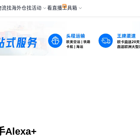
物流
找海外仓
找活动
看直播
工具箱
lexa+