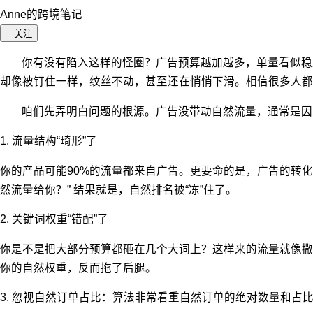
Anne的跨境笔记
关注
你有没有陷入这样的怪圈？广告预算越加越多，单量看似稳
却像被钉住一样，纹丝不动，甚至还在悄悄下滑。相信很多人都
咱们先弄明白问题的根源。广告没带动自然流量，通常是因
1.
流量结构“畸形”了
你的产品可能
90%
的流量都来自广告。更要命的是，广告的转化
然流量给你？” 结果就是，自然排名被“冻”住了。
2.
关键词权重“错配”了
你是不是把大部分预算都砸在几个大词上？这样来的流量就像撒
你的自然权重，反而拖了后腿。
3.
忽视自然订单占比：算法非常看重自然订单的绝对数量和占