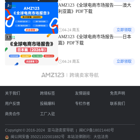
AMZ123《全球电商市场报告——澳大
2
利亚篇》PDF下载
04-24 周五
立即领取
AMZ123《全球电商市场报告——日本
3
篇》PDF下载
04-24 周五
立即领取
关于我们
跨境标签
友情链接
免责声明
用户反馈
投稿爆料
专栏作者
联系我们
商务合作
工厂入驻
Copyright © 2016-2024
亚马逊卖家导航
闽ICP备18021440号
闽公网安备 35021102001882号
本站法律顾问：大信法务