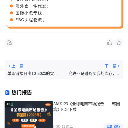
●
海外仓一件代发；
●
国际小包专线；
●
FBC头程物流；
上一篇
下一篇
单条链接日出10-50单的突
允许亚马逊购买我的库存，是
破，不同阶段的白帽推广运营
好还是坏？
策略！
热门报告
AMZ123《全球电商市场报告——韩国
1
篇》PDF下载
05-12 周二
立即领取