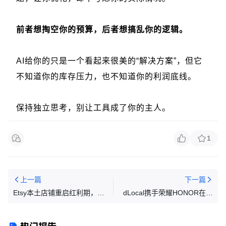
前者想掏空你的预算，后者想搞乱你的逻辑。
AI给你的只是一个看起来很美的“解决方案”，但它
不知道你的库存压力，也不知道你的利润底线。
保持独立思考，别让工具成了你的主人。
1
上一篇
下一篇
Etsy本土店铺重启红利期，有
dLocal携手荣耀HONOR在秘
人靠这个产品，半个月赚了
鲁日益增长的科技市场推出本
100W！！？
地化支付方案