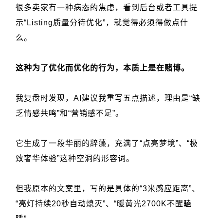
很多卖家有一种病态的焦虑，看到后台或者工具提
示“Listing质量分待优化”，就觉得必须得做点什
么。
这种为了优化而优化的行为，本质上是在赌博。
我复盘时发现，AI建议我重写五点描述，理由是“缺
乏情感共鸣”和“营销感不足”。
它生成了一段华丽的辞藻，充满了“点亮梦境”、“极
致奢华体验”这种空洞的形容词。
但我原本的文案里，写的是具体的“3米感应距离”、
“亮灯持续20秒自动熄灭”、“暖黄光2700K不醒瞌