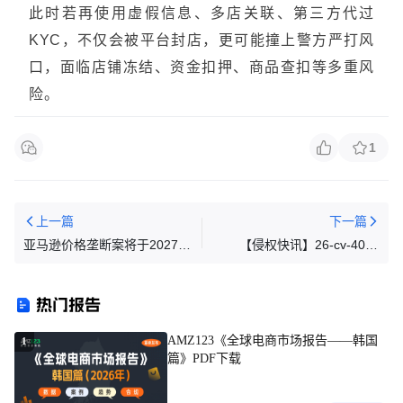
此时若再使用虚假信息、多店关联、第三方代过
KYC，不仅会被平台封店，更可能撞上警方严打风
口，面临店铺冻结、资金扣押、商品查扣等多重风
险。
1
上一篇
下一篇
亚马逊价格垄断案将于2027年
【侵权快讯】26-cv-4086
开庭
Stephanie Pui-Mun Law 3张
蜻蜓水彩版权发案！103家店
热门报告
铺中招！
AMZ123《全球电商市场报告——韩国
1
篇》PDF下载