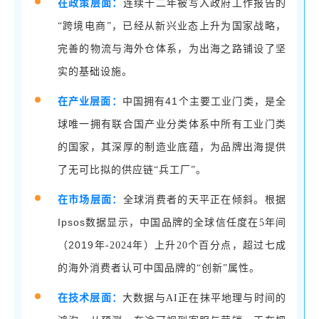
在政策层面：
连续十二年被写入政府工作报告的
“跨境电商”，已经从新兴业态上升为国家战略，
完善的物流与海外仓体系，为出海之路铺设了坚
实的基础设施。
41
在产业层面：
中国拥有
个主要工业门类，是全
球唯一拥有联合国产业分类体系中所有工业门类
的国家，其深厚的制造业底蕴，为品牌出海提供
了无可比拟的供应链
“
兵工厂
”
。
在市场层面：
全球消费者的天平正在倾斜。根据
Ipsos
数据显示，中国品牌的全球信任度
在
5
年间
2019
（
年
-2024
年）上升
20
个百分点，超过七成
的海外消费者认可中国品牌的
“
创新
”
属性。
在技术层面：
大数据与
AI
正在抹平地理与时间的