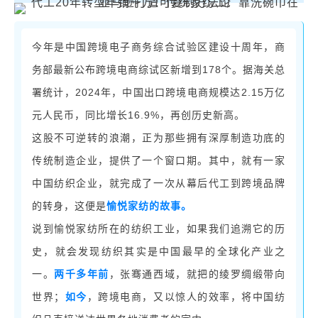
今年是中国跨境电子商务综合试验区建设十周年，商
178个
务部最新公布跨境电商综试区新增到
。
据海关总
2024年，中国出口跨境电商规模达2.15万亿
署统计，
元人民币，同比增长16.9%，再创历史新高。
这股不可逆转的浪潮，正为那些拥有深厚制造功底的
传统制造企业，提供了
一个
窗口期。
其中，就有
一家
中国纺织企业，
就
完成了一次从幕后代工到跨境品牌
的转身，这便是
愉悦家纺的故事。
说到愉悦家纺所在的纺织工业，
如果
我们追溯它的历
史，就会发现
纺织
其实
是中国最早的全球化产业之
一。
两千多年前
，张骞通西域，
就把
的绫罗绸缎带向
世界；
如今
，
跨境电商，又
以惊人的效率，将中国纺