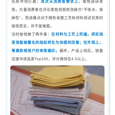
先把市场打通；
其次从消费者需求上，
愉悦调研发
现，大量消费者在评论里抱怨厨房洗碗巾
“不吸水、易
掉色”，而该痛点对于拥有染整工艺和材料测试优势的
愉悦而言，并不是难题。
当时愉悦做了两件事：
在材料与工艺上死磕，把实验
室里能被量化的指标转化为体感的改善；在外观上，
尊重欧美用户的审美偏好。
最终，产品上线后，销量
Top100，评分保持在4.5以上。
迅速冲进品类