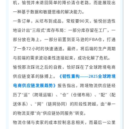
机，愉悦并未退回简单的降价清仓老路，而是展现出
一种基于数据和敏捷思维的解决能力。
90天，愉悦创造性
一条订单，从坯布到成品，常规要
地设计出“三段式”库存布局：一部分库存留在工厂，一
部分放在海上，一部分前置到亚马逊的FBA仓，打通
了一条72小时的快速通道。最终，将后端的生产周期
与前端的需求波动柔性连接起来，成功化解了危机。
愉悦那次踩坑之后的自救，恰好踩在了全球跨境电商
供应链变革的脉搏上。
《韧性重构
——2025全球跨境
电商供应链发展趋势》
报告指出，跨境物流供应链经
历了
“运”（跨境运输）、“仓”（仓储布局）、“配”（配
送体系）、“网”（链网协同）的阶段性跨越，由“单一
的物流支撑”向“供应链协同服务”转变。
物流仓储与卖家的成本控制息息相关，而最后一公里