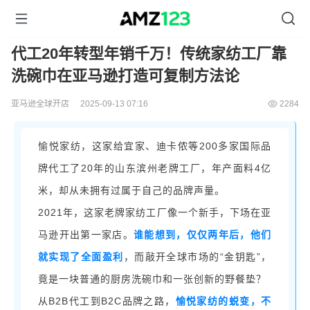
代工20年转型年销千万！传统家纺工厂靠
洗碗巾在亚马逊打造可复制方法论
亚马逊全球开店
2025-09-13 07:16
2284
愉悦家纺，这家给
宜家、
迪卡侬
等200
多家国
际品
牌
代工了20年的山东滨州老牌工厂
，
年
产面料4亿
米，却从未拥有过属于自己的品牌声量。
2021年，这
家老牌家纺工厂
像一个新手，
下场
在亚
马逊开出第一家店。
谁能想到，仅仅两年后，他们
就实现了全面盈利
，而敲开全球市场的“金钥匙”，
竟是一块普通的厨房洗碗巾和一张创新的野餐垫？
从B2B代工到B2C品牌
之路
，
愉悦家纺的
蜕变
，不