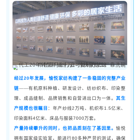
20年发展，愉悦家纺构建了一条稳固的完整产业
经过
链
——有机原料种植、研发设计、纺纱织布、印染整
理、成品缝制、品牌销售和自营进出口为一体。
其生
2万吨、机织布1.5亿米、
产规模也很瞩目
：年产纱线
印染面料4亿米、床品与服装7000万套。
产量持续攀升的同时，也把品质刻在了基因里。
愉悦
80多种严苛的测试，确保
拥有国家级实验室，能进行