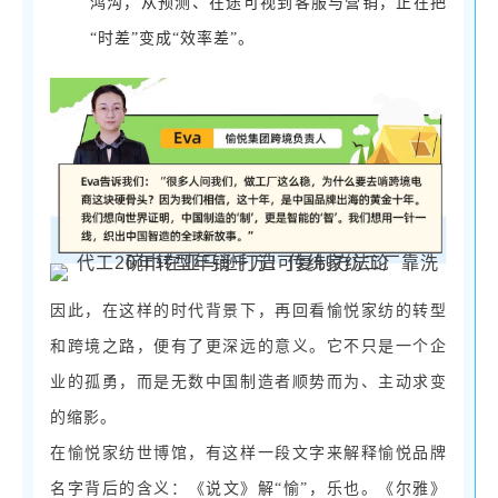
鸿沟，从预测、在途可视到客服与营销，正在把
“
时差
”
变成
“
效率差
”
。
因此，
在这样的时代背景下，再回看愉悦家纺的转型
和跨境
之路，便有了更深远的意义。它不
只
是一个企
业的孤勇，而是无数中国制造者顺势而为、主动求变
的缩影。
在愉悦家纺世博馆，有这样一段文字来解释愉悦品牌
名字背后的含义：《说文》解
“愉”，乐也。《尔雅》