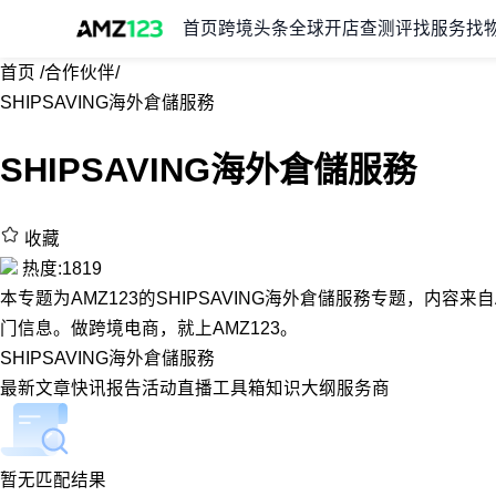
首页
跨境头条
全球开店
查测评
找服务
找
首页
/
合作伙伴
/
SHIPSAVING海外倉儲服務
SHIPSAVING海外倉儲服務
收藏
热度:1819
本专题为AMZ123的SHIPSAVING海外倉儲服務专题，内容来
门信息。做跨境电商，就上AMZ123。
SHIPSAVING海外倉儲服務
最新
文章
快讯
报告
活动
直播
工具箱
知识大纲
服务商
暂无匹配结果