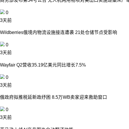
商务部发布第34号公告 无人机两用物项对美出口实施逐案从严
0
3天前
Wildberries俄境内物流设施接连遭袭 21处仓储节点受影响
0
3天前
Wayfair Q2营收35.19亿美元同比增长7.5%
0
3天前
俄政府拟推税延新政纾困 8.5万WB卖家迎来救助窗口
0
3天前