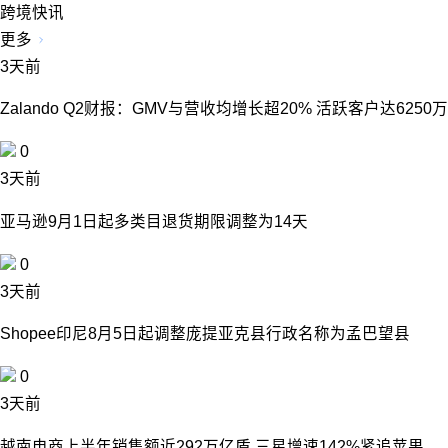
跨境快讯
更多
3天前
Zalando Q2财报：GMV与营收均增长超20% 活跃客户达6250万
0
3天前
亚马逊9月1日起多类目退货期限调整为14天
0
3天前
Shopee印尼8月5日起调整庞提亚克县行政名称为孟巴望县
0
3天前
越南电商上半年销售额近292万亿盾 三星增速142%紧追苹果