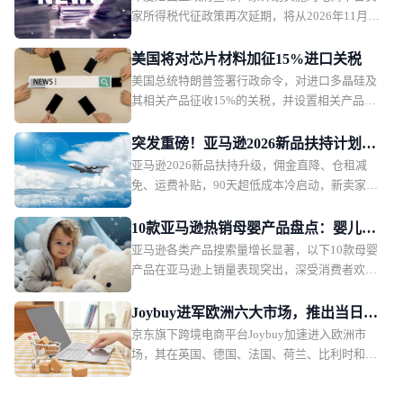
家所得税代征政策再次延期，将从2026年11月1
日起正式执行。印尼税务部门表示，此次调整主
要是为了在当前经济环境下维护消费者购买力，
美国将对芯片材料加征15%进口关税
政策本身内容不会改变，只是推迟实施时间。
美国总统特朗普签署行政命令，对进口多晶硅及
其相关产品征收15%的关税，并设置相关产品的
最低进口价格。该措施将于2026年12月正式生
效。
突发重磅！亚马逊2026新品扶持计划出
亚马逊2026新品扶持升级，佣金直降、仓租减
炉，物流、仓储、佣金三重补贴
免、运费补贴，90天超低成本冷启动，新卖家红
利拉满。
10款亚马逊热销母婴产品盘点：婴儿护
亚马逊各类产品搜索量增长显著，以下10款母婴
理产品月销过万
产品在亚马逊上销量表现突出，深受消费者欢
迎。月销售额排名第一的是一款儿童夜灯，月销
售额49.36万美元，销量2.2万。
Joybuy进军欧洲六大市场，推出当日配
京东旗下跨境电商平台Joybuy加速进入欧洲市
送和低价会员模式
场，其在英国、德国、法国、荷兰、比利时和卢
森堡六个市场同步上线，并快速推出当日配送、
低价会员服务以及自建物流体系。