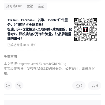
货叮咚ERP
营销
选品
TikTok、Facebook、谷歌、Twitter广告服
务，0门槛抢占全球流量！
极速开户+优化投流+风险保障+效果跟踪，仅
需4步，轻松撬动亿万海外流量，让品牌销量
翻倍增长！
已成功开通5000+账户
免责声明
本文链接:
https://m.amz123.com/b/Xb1N4Liq
本文经作者许可发布在AMZ123跨境头条，如有疑问，请联系客
服。
0
0