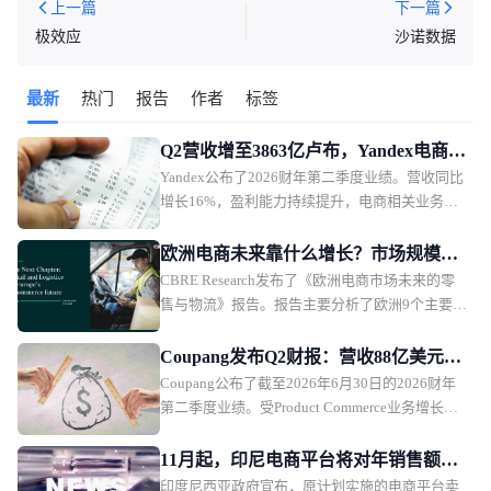
上一篇
下一篇
极效应
沙诺数据
最新
热门
报告
作者
标签
Q2营收增至3863亿卢布，Yandex电商业
Yandex公布了2026财年第二季度业绩。营收同比
务首次盈利
增长16%，盈利能力持续提升，电商相关业务首
次实现调整后EBITDA盈利。
欧洲电商未来靠什么增长？市场规模、
CBRE Research发布了《欧洲电商市场未来的零
品类与物流全面解析
售与物流》报告。报告主要分析了欧洲9个主要市
场的电商发展趋势，并从5大商品类别，以及物流
市场趋势，探讨未来欧洲电商市场的发展方向。
Coupang发布Q2财报：营收88亿美元，
Coupang公布了截至2026年6月30日的2026财年
盈利能力承压
第二季度业绩。受Product Commerce业务增长放
缓、韩国行政罚款影响，Coupang本季度营收保
持增长，但利润承压。
11月起，印尼电商平台将对年销售额超5
印度尼西亚政府宣布，原计划实施的电商平台卖
亿卢比卖家征税