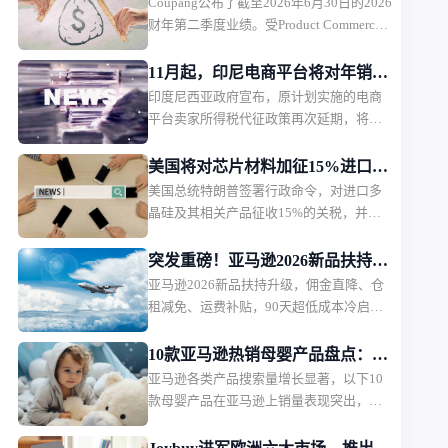
Coupang公布了截至2026年6月30日的2026
元，盈利能力承压
财年第二季度业绩。受Product Commerce
业务增长放缓、韩国行政罚款影响，
Coupang本季度营收保持增长，但利润承
11月起，印尼电商平台将对年销售
压。
印度尼西亚政府宣布，原计划实施的电商
额超5亿卢比卖家征税
平台卖家所得税代征政策再次延期，将从
2026年11月1日起正式执行。印尼税务部门
表示，此次调整主要是为了在当前经济环
美国将对芯片材料加征15%进口关
境下维护消费者购买力，政策本身内容不
美国总统特朗普签署行政命令，对进口多
税
会改变，只是推迟实施时间。
晶硅及其相关产品征收15%的关税，并设
置相关产品的最低进口价格。该措施将于
2026年12月正式生效。
突发重磅！亚马逊2026新品扶持计
亚马逊2026新品扶持升级，佣金直降、仓
划出炉，物流、仓储、佣金三重补
租减免、运费补贴，90天超低成本冷启
贴
动，新卖家红利拉满。
10款亚马逊热销母婴产品盘点：婴
亚马逊各类产品搜索量增长显著，以下10
儿护理产品月销过万
款母婴产品在亚马逊上销量表现突出，深
受消费者欢迎。月销售额排名第一的是一
款儿童夜灯，月销售额49.36万美元，销量