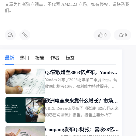
文章为作者独立观点，不代表 AMZ123 立场。如有侵权，请联系我
们。
0
0
最新
热门
报告
作者
标签
Q2营收增至3863亿卢布，Yandex
Yandex公布了2026财年第二季度业绩。营
电商业务首次盈利
收同比增长16%，盈利能力持续提升，电
商相关业务首次实现调整后EBITDA盈利。
欧洲电商未来靠什么增长？市场规
CBRE Research发布了《欧洲电商市场未来
模、品类与物流全面解析
的零售与物流》报告。报告主要分析了欧
洲9个主要市场的电商发展趋势，并从5大
商品类别，以及物流市场趋势，探讨未来
Coupang发布Q2财报：营收88亿美
欧洲电商市场的发展方向。