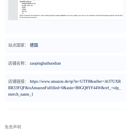
站点国家：
德国
店铺名称：
zaopingbaihuodian
店铺链接：
https://www.amazon.de/sp?ie=UTF8&seller=AO7UXR
RR33FQF&isAmazonFulfilled=0&asin=B0GQ8YF44W&ref_=olp_
merch_name_1
免责声明