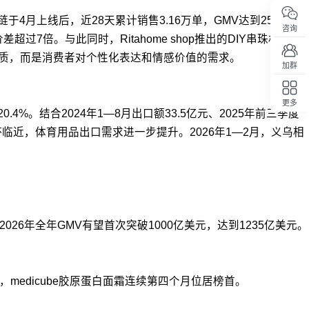
4月上线后，近28天累计销售3.16万单，GMV达到25.34万
咨询
7倍。与此同时，Ritahome shop推出的DIY串珠材料套
材质，而是消费者对个性化表达和情感价值的需求。
加群
更多
%。结合2024年1—8月出口额33.5亿元、2025年前三季度
回顶部
临近，体育用品出口需求进一步提升。2026年1—2月，义乌相
%。2026年全年GMV有望首次突破1000亿美元，达到1235亿美元。
美元，medicube胶原蛋白面霜连续第四个月位居榜首。