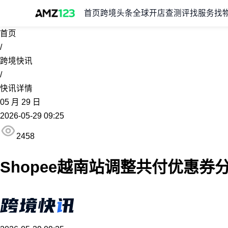
首页
跨境头条
全球开店
查测评
找服务
找
首页
/
跨境快讯
/
快讯详情
05
月
29
日
2026-05-29 09:25
2458
Shopee越南站调整共付优惠券