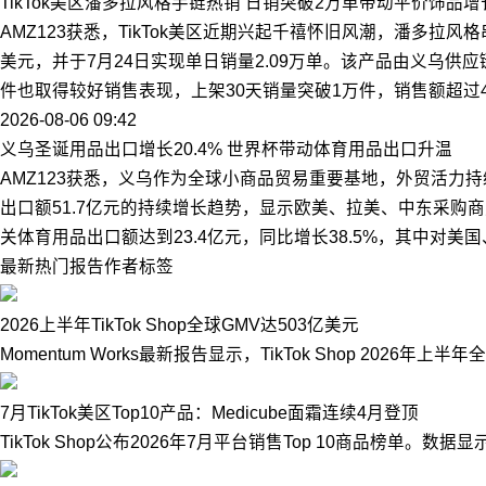
TikTok美区潘多拉风格手链热销 日销突破2万单带动平价饰品增
AMZ123获悉，TikTok美区近期兴起千禧怀旧风潮，潘多拉风
美元，并于7月24日实现单日销量2.09万单。该产品由义乌供应链
件也取得较好销售表现，上架30天销量突破1万件，销售额超
2026-08-06 09:42
义乌圣诞用品出口增长20.4% 世界杯带动体育用品出口升温
AMZ123获悉，义乌作为全球小商品贸易重要基地，外贸活力持续释
出口额51.7亿元的持续增长趋势，显示欧美、拉美、中东采购商
关体育用品出口额达到23.4亿元，同比增长38.5%，其中对美国
最新
热门
报告
作者
标签
2026上半年TikTok Shop全球GMV达503亿美元
Momentum Works最新报告显示，TikTok Shop 20
7月TikTok美区Top10产品：Medicube面霜连续4月登顶
TikTok Shop公布2026年7月平台销售Top 10商品榜单