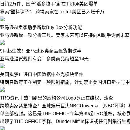
日销2万件，国产“潘多拉手链”在TikTok美区爆单
靠卖“塑料珠子”，跨境卖家在TikTok美区已入账千万
亚马逊AI卖家助手新增Buy Box分析功能
亚马逊新增一项分析工具。卖家未来可以直接向AI助手询问未获得
9月起生效！亚马逊多类商品退货期砍半
亚马逊退货规则有变！多类商品缩短至14天
美国拟禁止进口中国数据中心光模块组件
特朗普政府正在制定一项限制措施，计划禁止美国进口新型号中
TRO资讯｜热门剧里的虚构公司Logo竟正在维权，速查
跨境卖家紧急排查！全球娱乐巨头NBCUniversal（NBC环球）再
单全部密封。这已是THE OFFICE今年第39起TRO维权，核心
出现了THE OFFICE字样、Dunder Mifflin标识或任