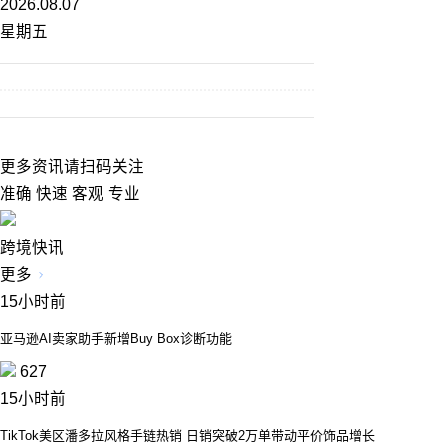
2026.08.07
星期五
更多资讯请扫码关注
准确 快速 客观 专业
跨境快讯
更多
15小时前
亚马逊AI卖家助手新增Buy Box诊断功能
627
15小时前
TikTok美区潘多拉风格手链热销 日销突破2万单带动平价饰品增长