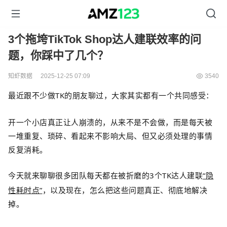
3个拖垮TikTok Shop达人建联效率的问
题，你踩中了几个？
知虾数据
2025-12-25 07:09
3540
最近
跟不少做
TK
的朋友聊过，大家其实都有一个共同感受：
开一个小店
真正让人崩溃的，从来不是不会做，而是每天被
一堆重复、琐碎、看起来不影响大局、但又必须处理的事情
反复消耗。
今天
就来聊聊
很多团队每天都在被折磨的
3
个TK达人建联
“隐
性耗时点”
，以及现在，怎么把这些问题真正、彻底地解决
掉。