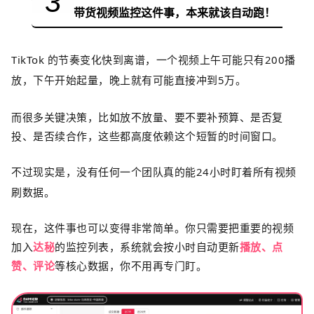
3
带货视频监控这件事，本来就该自动跑！
TikTok
的节奏变化快到离谱，一个视频上午可能只有
200
播
放，下午开始起量，晚上就有可能直接冲到
5
万。
而很多关键决策，比如放不放量、要不要补预算、是否复
投、是否续合作，这些都高度依赖这个短暂的时间窗口。
不过
现实是，没有任何一个团队真的能
24
小时盯着所有视频
刷数据。
现在，这件事也可以变得非常简单。你只需要把重要的视频
加入
达秘
的
监控列表，系统就会按小时自动更新
播放、点
赞、评论
等核心数据，你不用再专门盯。