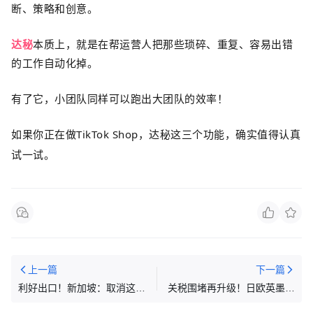
断、策略和创意。
达秘
本质上，就是在帮运营人把那些琐碎、重复、容易出错
的工作自动化掉。
有了它，小团队同样可以跑出大团队的效率！
如果你正在做
TikTok Shop
，
达秘
这三个功能，确实值得认真
试一试。
上一篇
下一篇
利好出口！新加坡：取消这些
关税围堵再升级！日欧英墨接
食品的两项检测要求！
连出招，跨境卖家成本暴增！