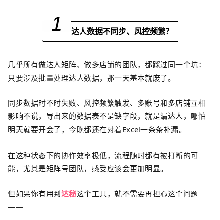
1
达人数据不同步、风控频繁？
几乎所有做达人矩阵、做多店铺的团队，都踩过同一个坑：
只要涉及批量处理达人数据，那一天基本就废了。
同步数据时不时失败、风控频繁触发、多账号和多店铺互相
影响不说，导出来的数据表不是缺字段，就是漏达人，
哪怕
明天
就
要开会
了
，今晚
都
还在对着
Excel
一条条补漏。
在
这种状态下
的
协作
效率极低
，流程随时都
有
被打断
的
可
能
，尤其是矩阵号团队，感受
应该
会更加明显。
但
如果你有用到
达秘
这个工具，就不需要再担心这个问题
——