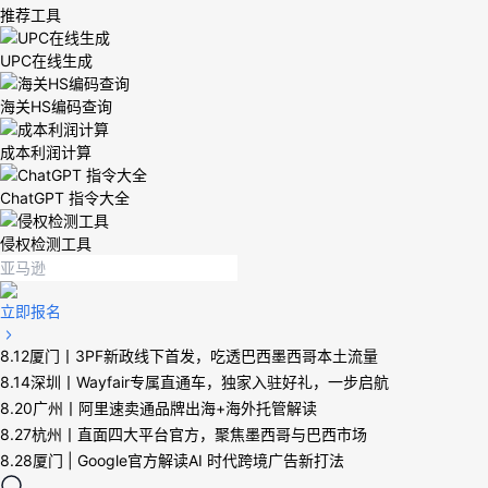
推荐工具
UPC在线生成
海关HS编码查询
成本利润计算
ChatGPT 指令大全
侵权检测工具
立即报名
8.12厦门丨3PF新政线下首发，吃透巴西墨西哥本土流量
8.14深圳丨Wayfair专属直通车，独家入驻好礼，一步启航
8.20广州丨阿里速卖通品牌出海+海外托管解读
8.27杭州丨直面四大平台官方，聚焦墨西哥与巴西市场
8.28厦门 | Google官方解读AI 时代跨境广告新打法