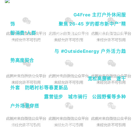
作为本次活动的联合赞助商，
G4Free 主打户外休闲服
饰
，以北美市场为主，
聚焦 26-45 岁的都市新中产“精
智消费”人群
。这群消费者注重产品品质、设计美学与长
期价值，认同环保、健康、可持续的生活方式。
G4Free 的产品特性
与 #OutsideEnergy 户外活力趋
势高度契合
，这也成为品牌此次借势爆发的关键。
在综艺直播中，达人们将 G4Free 的
宽松高腰裤
、
速干
外套
、
防晒衬衫
等春夏新品
，与渔夫帽、运动背心等单
品混搭，打造出
露营徒步
、
城市骑行
、
公园野餐等多种
户外场景穿搭
，生动展现了产品的功能性与时尚感。特
别是 G4Free 的宽松高腰裤，凭借舒适的版型和百搭的
设计，在达人的演绎下迅速出圈。