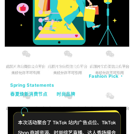
3 月是时尚品牌全年重要的春夏焕新节点，也是抢占春
促市场、集中上新打爆新品的黄金窗口期。商家如何在
大促实现声量与销量的双重突破？
Fashion Pick・
Spring Statements
给出了全新答案。活动精准抓住
春夏焕新消费节点
，为
时尚品牌
打造全链路营销支持。