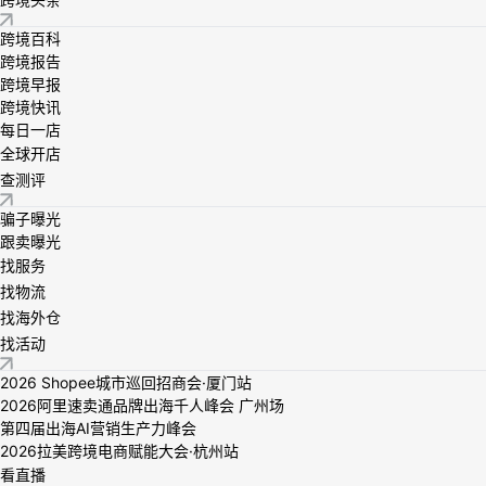
跨境百科
跨境报告
跨境早报
跨境快讯
每日一店
全球开店
查测评
骗子曝光
跟卖曝光
找服务
找物流
找海外仓
找活动
2026 Shopee城市巡回招商会·厦门站
2026阿里速卖通品牌出海千人峰会 广州场
第四届出海AI营销生产力峰会
2026拉美跨境电商赋能大会·杭州站
看直播