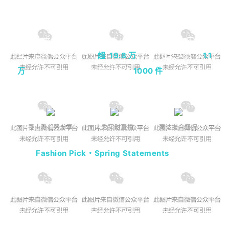
位达人现场走秀展示品牌春季新款。
本次大秀全程直播，全球用户可同步云看秀、实时种
草。最终累计观看人次
超 19.8 万
，最高在线人数破
1.1
万
。活动后达人现场领取样品近
1000 件
，为品牌后续
长期内容合作奠定基础。
春上新趋势分享
大秀实时直播
商达撮合盛况
本次
Fashion Pick・Spring Statements
项目通过将
创新内容形式和电商资源相结合，为品牌打造了从曝光
到转化的完整营销链路。
后续，我们还将推出更多针对不同节点、不同行业、不