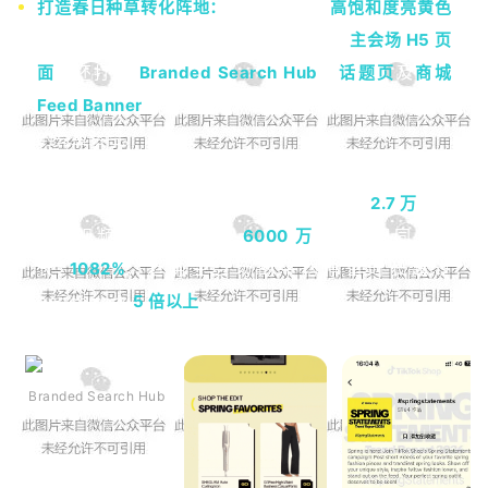
打造春日种草转化阵地：
本次活动采用
高饱和度亮黄色
为主色调，凸显春日氛围感，不仅打造了
主会场 H5 页
面
，还打通
Branded Search Hub
、
话题页
及
商城
Feed Banner
等流量入口，串联起内容种草到电商转化
的完整路径。
最终，#springstatements 主话题页收获超
2.7 万
条投
稿，视频总观看量突破
6000 万
，近两周同比增
长
1082%
；趋势主会场的平均停留时长超过
benchmark
5 倍以上
。
Branded Search Hub