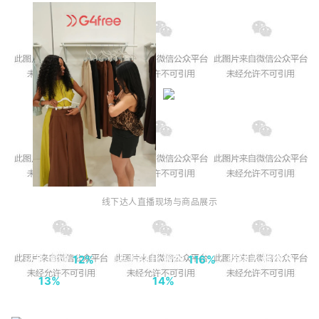
线下达人直播现场与商品展示
借助本次项目，G4Free 取得了十分亮眼的成绩：GMV
环比增加
12%
，爆品率环比增加
116%
，整体人群增长
达
13%
，认知人群增长达
14%
！