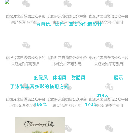
女装品牌 Blooming Jelly 也参与了此次直播的合作。
该品牌秉持“
为自信、优雅、真实的你而设计
”理念，覆
盖从少女到成熟女性的全年龄段，产品线包括日常穿搭
和泳装。
在本次综艺直播中，Blooming Jelly 带来了多款泳装产
品，达人们用罩衫、牛仔短裤、防晒衣等单品进行搭
配，打造出
度假风
、
休闲风
、
甜酷风
等多种风格，
展示
了泳装丰富多彩的搭配方式
，吸引了大量女性用户关
注。最终品牌实现全平台 GMV 环比增加
214%
，整体
人群增长达
108%
，种草人群增长达
170%
。