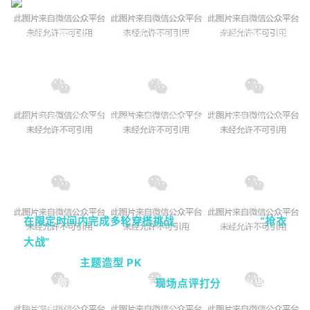
在此次项目中，TikTok for Business 首次将时尚主题
与综艺化直播结合，打造时尚造型 PK 直播，用综艺化
的竞技形式，让穿搭本身成为看点。
3 月初，@sonikajay、@ryandemere、@jvcabbyy
等达人陆续发布预热短视频，提前剧透直播亮点，为 3
月 13 日的综艺直播积累了大量期待值。
直播当天，8 位百万粉丝级别的时尚达人亮相直播间，
在限定时间内完成多轮穿搭挑战
：先是紧张刺激的
“抢衣
大战”
，达人们在挂满品牌新品的衣架间快速挑选心仪单
品；接着是
主题造型 PK
，围绕三大流行趋势打造完整
穿搭；最后由专业时尚评委
现场点评打分
，决出当日最
佳造型师。