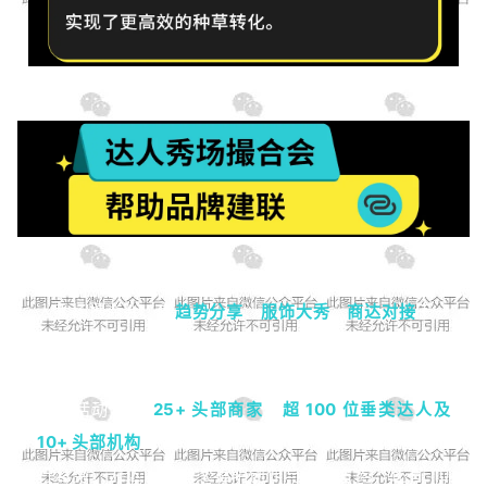
3 月 5 日，TikTok for Business 在纽约举办了春季达
人秀场撮合会，集
趋势分享
、
服饰大秀
、
商达对接
于一
体，打通线上线下营销链路。
本次活动汇聚
25+ 头部商家
、
超 100 位垂类达人及
10+ 头部机构
，活动现场不仅有行业分析师解读春夏流
行趋势，为达人和商家指明创作与选品方向，还有 10